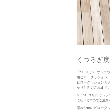
くつろぎ度
「SE スリム サン
用ピロークッション
ピロークッションと
かりと固定されます
※「SE スリム サ
になりますのでご注意
厚み6cmのピロー