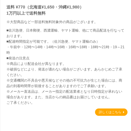
送料 ¥770（北海道¥1,650・沖縄¥1,980）
1万円以上で
送料無料
※大型商品など一部送料無料対象外の商品がございます。
■佐川急便、日本郵便、西濃運輸、ヤマト運輸、他にて商品配送を行なって
おります。
■配達時間指定が可能です。（佐川急便、ヤマト運輸のみ）
・午前中・12時〜14時・14時〜16時・16時〜18時・18時〜21時・19～21
時
■発送の注意点
※商品により配送会社が異なります。
※破損などにより、発送が適わない場合がございます。あらかじめご了承
ください。
※交通機関の不具合や悪天候などその他の不可抗力が生じた場合には、商
品の到着時間帯が前後することがありますのでご了承願います。
※メーカー直送品は、メーカー指定の配送業者となり日時指定が承れない
場合があります。また、当店からの納品書はお届けしていません。
ご了承ください。
詳しくはこちら