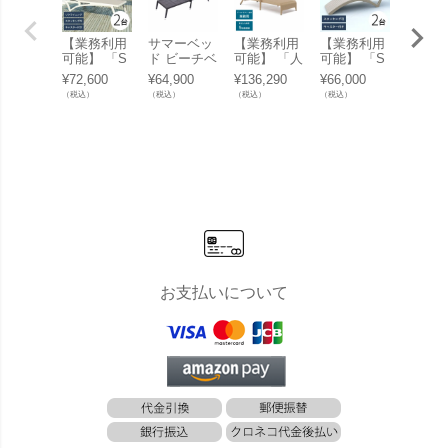
【業務利用
サマーベッ
【業務利用
【業務利用
サマー
可能】 「S
ド ビーチベ
可能】 「人
可能】 「S
ド ビ
E PACIFIC
ッド 「TF
工ラタン サ
E SLIM エ
ッド 「
¥
72,600
¥
64,900
¥
136,290
¥
66,000
¥
96,80
エスイー パ
リクライニ
ンラウンジ
スイー スリ
リクラ
（税込）
（税込）
（税込）
（税込）
（税込）
シフィック
ングサンラ
ャー BLM-1
ム サンラウ
ングベ
サンラウン
ウンジャー
708」 サマ
ンジャー 2
ド」
ジャー 2台
」
ーベッド ビ
台セット」
セット」 サ
ーチベッド
サマーベッ
マーベッド
コントラク
ド ビーチベ
ビーチベッ
ト 業務用
ッド コント
ド コントラ
ラクト 業務
クト 業務用
用
お支払いについて