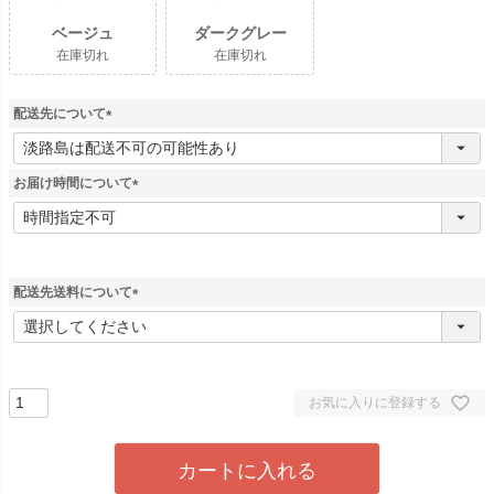
ベージュ
ダークグレー
在庫切れ
在庫切れ
配送先について
(
必
須
お届け時間について
)
(
必
須
)
配送先送料について
(
必
須
)
お気に入りに登録する
カートに入れる