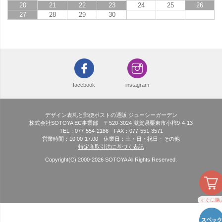
20
21
22
23
24
25
26
27
28
29
30
facebook
instagram
デザイン表札と郵便ポストの通販 ジューシーガーデン
株式会社SOTOYA EC事業部 〒520-3024 滋賀県栗東市小柿9-4-13
TEL：077-554-2186 FAX：077-551-3571
営業時間：10:00-17:00 休業日：土・日・祝日・その他
特定商取引法に基づく表記
Copyright(C) 2000-
2026
SOTOYA All Rights Reserved.
すぐに購