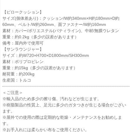
【ピロークッション】
サイズ(個体差あり)：クッション/W約340mm×H約180mm×D約
60mm、ベルト/W約260mm、面ファスナー/W約160mm
素材：カバー/ポリエステル(バティライン)、中材/無膜ウレタン
重量：約0.2kg（多少の誤差があります）
備考：屋内外で使用可
【サンラウンジャー】
サイズ：約W720×H700×D1800mm/SH300mm
素材：ポリプロピレン
重量：約15kg（多少の誤差があります）
耐荷重：約200kg
生産国：トルコ
＜ご注意＞
※輸入品のため多少の擦り傷、汚れなどが生じます。
※樹脂製品の性質上、足元に多少のガタつきが生じる場合がござい
ます。
※屋外での使用の際は定期的な乾燥・メンテナンスをお勧めしま
す。
※お手入れには柔らかい布をご使用ください。