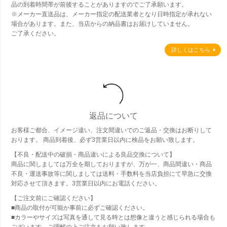
品の到着時間帯が前後することがありますのでご了承願います。
※メーカー直送品は、メーカー指定の配送業者となり日時指定が承れない
場合があります。また、当店からの納品書はお届けしていません。
ご了承ください。
詳しくはこちら
返品について
お客様ご都合、イメージ違い、注文間違いでのご返品・交換はお断りして
おります。 商品到着後、必ず3営業日以内に検品をお願い致します。
【不良・配送中の破損・商品違いによる良品交換について】
商品に関しましては万全を期しておりますが、万が一、商品間違い・商品
不良・運送事故等に関しましては送料・手数料を当店負担にて早急に交換
対応させて頂きます。3営業日以内にお電話ください。
【ご注文前にご確認ください】
■商品の取付が可能か事前に必ずご確認ください。
■カラーやサイズは写真を通して見る時とは想像と違うと感じられる場合も
ございます。ご理解の上ご注文をお願い致します。