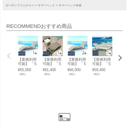
ガーデンファニチャー
サマーベッド
サマーベッド本体
RECOMMEND
おすすめ商品
【業務利用
【業務利用
【業務利用
【業務利用
【業務
可能】 「S
可能】 「S
可能】 「S
可能】 「S
可能】
E SLIM エ
E SLIM エ
E SLIM エ
E PACIFIC
E SLI
¥
55,000
¥
81,400
¥
66,000
¥
59,400
¥
5,500
スイー スリ
スイー スリ
スイー スリ
エスイー パ
スイー
（税込）
（税込）
（税込）
（税込）
（税込）
ム サンラウ
ム サンラウ
ム サンラウ
シフィック
ム サ
ンジャー」
ンジャー＆
ンジャー 2
サンラウン
ンジャ
サマーベッ
クッション
台セット」
ジャー」 サ
ピロー
ド ビーチベ
セット」 サ
サマーベッ
マーベッド
ション
ッド コント
マーベッド
ド ビーチベ
ビーチベッ
サマー
ラクト 業務
ビーチベッ
ッド コント
ド コントラ
ド ま
用
ド コントラ
ラクト 業務
クト 業務用
ピロー
クト 業務用
用