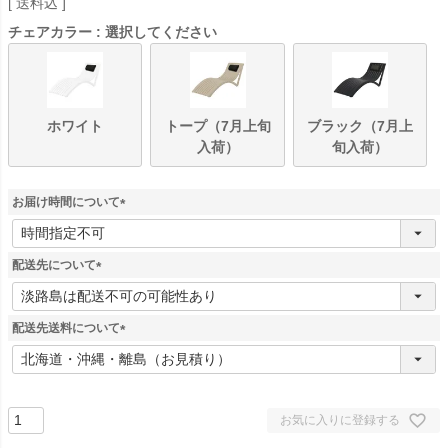
送料込
チェアカラー
選択してください
ホワイト
トープ（7月上旬
ブラック（7月上
入荷）
旬入荷）
お届け時間について
(
必
須
配送先について
)
(
必
須
配送先送料について
)
(
必
須
)
お気に入りに登録する