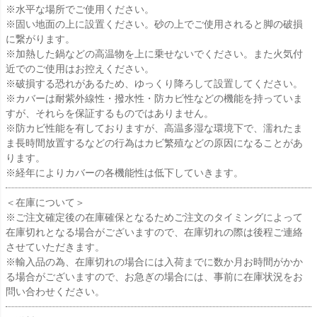
※水平な場所でご使用ください。
※固い地面の上に設置ください。砂の上でご使用されると脚の破損
に繋がります。
※加熱した鍋などの高温物を上に乗せないでください。また火気付
近でのご使用はお控えください。
※破損する恐れがあるため、ゆっくり降ろして設置してください。
※カバーは耐紫外線性・撥水性・防カビ性などの機能を持っていま
すが、それらを保証するものではありません。
※防カビ性能を有しておりますが、高温多湿な環境下で、濡れたま
ま長時間放置するなどの行為はカビ繁殖などの原因になることがあ
ります。
※経年によりカバーの各機能性は低下していきます。
＜在庫について＞
※ご注文確定後の在庫確保となるためご注文のタイミングによって
在庫切れとなる場合がございますので、在庫切れの際は後程ご連絡
させていただきます。
※輸入品の為、在庫切れの場合には入荷までに数か月お時間がかか
る場合がございますので、お急ぎの場合には、事前に在庫状況をお
問い合わせください。