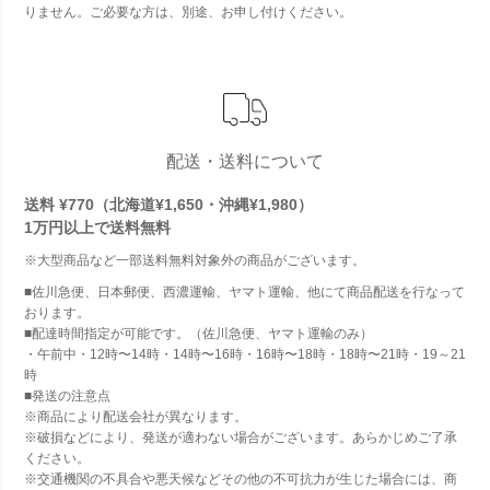
りません。ご必要な方は、別途、お申し付けください。
配送・送料について
送料 ¥770（北海道¥1,650・沖縄¥1,980）
1万円以上で
送料無料
※大型商品など一部送料無料対象外の商品がございます。
■佐川急便、日本郵便、西濃運輸、ヤマト運輸、他にて商品配送を行なって
おります。
■配達時間指定が可能です。（佐川急便、ヤマト運輸のみ）
・午前中・12時〜14時・14時〜16時・16時〜18時・18時〜21時・19～21
時
■発送の注意点
※商品により配送会社が異なります。
※破損などにより、発送が適わない場合がございます。あらかじめご了承
ください。
※交通機関の不具合や悪天候などその他の不可抗力が生じた場合には、商