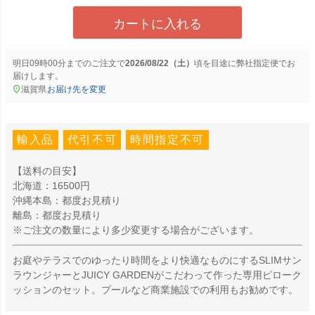
カートに入れる
明日
09時00分
までのご注文で
2026/08/22（土）
に
弊社指定便
でお
届けします。
滋賀県
お届け先を変更
輸入品
代引不可
時間指定不可
【送料の目安】
北海道：16500円
沖縄本島：都度お見積り
離島：都度お見積り
※ご注文の数量により多少変更する場合がございます。
お庭やテラスでのゆったり時間をより快適なものにするSLIMサン
ラウンジャーとJUICY GARDENがこだわって作った専用ピローク
ッションのセット。プールなど商業施設での利用もお勧めです。