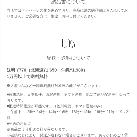
納品書について
当店ではペーパーレス化を進めており、商品に紙の納品書はお入れしてお
りません。ご必要な方は、別途、お申し付けください。
配送・送料について
送料 ¥770（北海道¥1,650・沖縄¥1,980）
1万円以上で
送料無料
※大型商品など一部送料無料対象外の商品がございます。
■佐川急便、日本郵便、西濃運輸、ヤマト運輸、他にて商品配送を行なって
おります。
■配達時間指定が可能です。（佐川急便、ヤマト運輸のみ）
・午前中・12時〜14時・14時〜16時・16時〜18時・18時〜21時・19～21
時
■発送の注意点
※商品により配送会社が異なります。
※破損などにより、発送が適わない場合がございます。あらかじめご了承