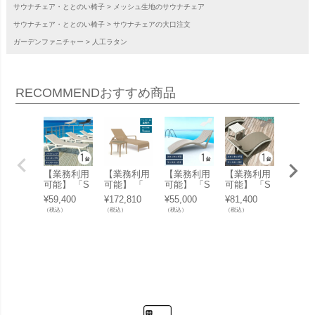
サウナチェア・ととのい椅子
メッシュ生地のサウナチェア
サウナチェア・ととのい椅子
サウナチェアの大口注文
ガーデンファニチャー
人工ラタン
RECOMMEND
おすすめ商品
【業務利用
【業務利用
【業務利用
【業務利用
【業務
可能】 「S
可能】 「
可能】 「S
可能】 「S
可能】
E PACIFIC
人工ラタン
E SLIM エ
E SLIM エ
E PAC
¥
59,400
¥
172,810
¥
55,000
¥
81,400
¥
72,60
エスイー パ
サンラウン
スイー スリ
スイー スリ
エスイ
（税込）
（税込）
（税込）
（税込）
（税込）
シフィック
ジャー ＆
ム サンラウ
ム サンラウ
シフィ
サンラウン
サイドテー
ンジャー」
ンジャー＆
サンラ
ジャー」 サ
ブルセット
サマーベッ
クッション
ジャー 
マーベッド
BLM-1708
ド ビーチベ
セット」 サ
セット
ビーチベッ
& BLM-170
ッド コント
マーベッド
マーベ
ド コントラ
7」 2点セッ
ラクト 業務
ビーチベッ
ビーチ
クト 業務用
ト
用
ド コントラ
ド コ
クト 業務用
クト 