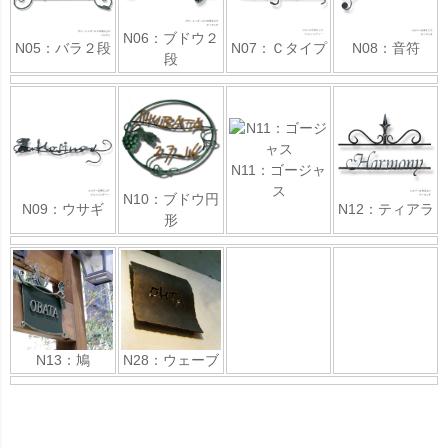
N06：ブドウ２
N05：バラ２段
N07：Ｃタイプ
N08：音符
段
N11：ゴージャ
ス
N10：ブドウ円
N09：ウサギ
N12：ティアラ
形
N13：鳩
N28：ウェーブ