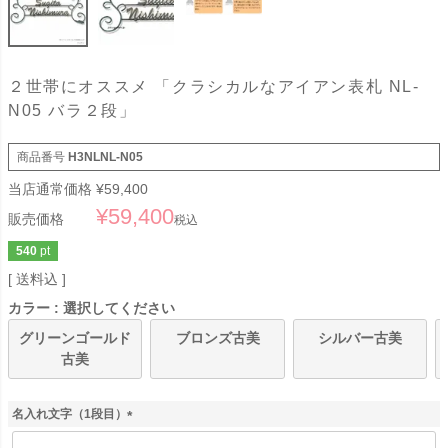
２世帯にオススメ 「クラシカルなアイアン表札 NL-
N05 バラ２段」
商品番号
H3NLNL-N05
当店通常価格
¥
59,400
¥
59,400
販売価格
税込
540
pt
送料込
カラー
選択してください
グリーンゴールド
ブロンズ古美
シルバー古美
古美
名入れ文字（1段目）
(