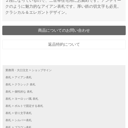
２段になっているので、二世帯住宅用にお薦めです。アンティー
クのように魅力的なアイアン表札です。厚い鉄の切文字も必見。
クラシカル＆エレガントデザイン。
商品についてのお問い合わせ
返品特約について
業務用・大口注文
ショップサイン
表札
アイアン表札
表札
クラシック 表札
表札
個性的な 表札
表札
ヨーロッパ風 表札
表札
ボルトで固定する表札
表札
切り文字表札
表札
シルバー表札
表札
ブラウン表札