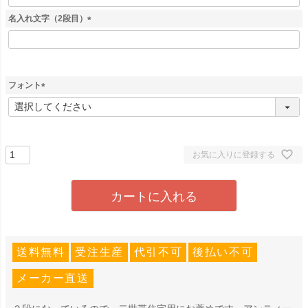
必
須
名入れ文字（2段目）
)
(
必
須
)
フォント
(
必
須
)
お気に入りに登録する
カートに入れる
送料無料
受注生産
代引不可
後払い不可
メーカー直送