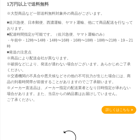
1万円以上で
送料無料
※大型商品など一部送料無料対象外の商品がございます。
■佐川急便、日本郵便、西濃運輸、ヤマト運輸、他にて商品配送を行なって
おります。
■配達時間指定が可能です。（佐川急便、ヤマト運輸のみ）
・午前中・12時〜14時・14時〜16時・16時〜18時・18時〜21時・19～21
時
■発送の注意点
※商品により配送会社が異なります。
※破損などにより、発送が適わない場合がございます。あらかじめご了承
ください。
※交通機関の不具合や悪天候などその他の不可抗力が生じた場合には、商
品の到着時間帯が前後することがありますのでご了承願います。
※メーカー直送品は、メーカー指定の配送業者となり日時指定が承れない
場合があります。また、当店からの納品書はお届けしていません。
ご了承ください。
詳しくはこちら