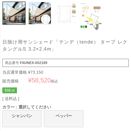
日除け用サンシェード「テンデ（tende） タープ レク
タングルS 3.2×2.4m」
商品番号
F4UNEX-002189
当店通常価格
¥
73,150
¥
58,520
販売価格
税込
532
pt
送料込
カラー
選択してください
シャンパン
ペッパー