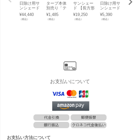
日除け用サ
タープ本体
サンシェー
日除け用サ
タープ
ンシェード
別売り「テ
ド 【長方形
ンシェード
別売り
「テンデ（t
ンデ（tend
3×5m】
取付金具
ンデ（t
¥
44,440
¥
1,485
¥
19,250
¥
5,390
¥
2,035
ende） タ
e） ナス型
「ネスリン
「シェード
e） 丸
（税込）
（税込）
（税込）
（税込）
（税込）
ープ トライ
カラビナ
グ（NESLI
セイル オプ
プレー
アングルS
（環な
NG） クー
ション ター
R-6」
3.1×2.4m」
し）」
ルフィット
ンバック
シェードセ
ル」
イル レクタ
ングル 3×5
m」
お支払いについて
お支払い方法について