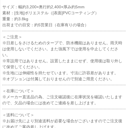
サイズ：幅約3,200×奥行約2,400×厚み約5mm
素材：[生地]ポリエステル（[表面]PVCコーティング）
重量：約3.8kg
出荷までの目安：約5営業日（在庫有りの場合）
＜ご注意＞
※日差しをさけるためのタープで、防水機能はありません。雨天時
は使用しないでください。また強風下では使用を中止してくださ
い。
※常設用ではありません。設置したままにせず、使用後は取り外し
て保管してください。
※生地には伸縮性を持たせています。寸法に許容差があります。
※オプションは付属しておりませんので別途ご用意ください。
＜在庫について＞
※メーカー直送品の為、ご注文確認後に在庫状況を確認いたします
ので、欠品の場合には改めてご連絡を差し上げます。
＜送料について＞
※お届け先により別途送料が必要な場合がございますのでご注文後
に改めてご案内差し上げます。