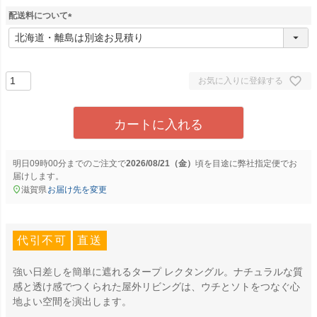
配送料について
(
必
須
)
お気に入りに登録する
カートに入れる
明日
09時00分
までのご注文で
2026/08/21（金）
に
弊社指定便
でお
届けします。
滋賀県
お届け先を変更
代引不可
直送
強い日差しを簡単に遮れるタープ レクタングル。ナチュラルな質
感と透け感でつくられた屋外リビングは、ウチとソトをつなぐ心
地よい空間を演出します。