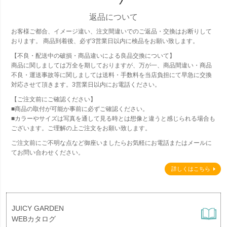
返品について
お客様ご都合、イメージ違い、注文間違いでのご返品・交換はお断りして
おります。 商品到着後、必ず3営業日以内に検品をお願い致します。
【不良・配送中の破損・商品違いによる良品交換について】
商品に関しましては万全を期しておりますが、万が一、商品間違い・商品
不良・運送事故等に関しましては送料・手数料を当店負担にて早急に交換
対応させて頂きます。3営業日以内にお電話ください。
【ご注文前にご確認ください】
■商品の取付が可能か事前に必ずご確認ください。
■カラーやサイズは写真を通して見る時とは想像と違うと感じられる場合も
ございます。ご理解の上ご注文をお願い致します。
ご注文前にご不明な点など御座いましたらお気軽にお電話またはメールに
てお問い合わせください。
詳しくはこちら
JUICY GARDEN
WEBカタログ