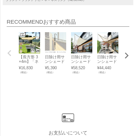
RECOMMEND
おすすめ商品
【長方形 3
日除け用サ
日除け用サ
日除け用サ
【受注
×4m】「ネ
ンシェード
ンシェード
ンシェード
入】犬
スリング
取付金具
「テンデ（t
「テンデ（t
ブジェ
¥
16,830
¥
5,390
¥
58,520
¥
44,440
¥
95,70
（NESLIN
「シェード
ende） タ
ende） タ
gis（
（税込）
（税込）
（税込）
（税込）
（税込）
G） クール
セイル オプ
ープ レクタ
ープ トライ
ス） P
フィット シ
ション ター
ングルS 3.2
アングルS
Y（パ
ェードセイ
ンバック
×2.4m」
3.1×2.4m」
ー） X
ル レクタン
ル」
イズ M
グル 3×4
6」【
m」
ンセル
可】
お支払いについて