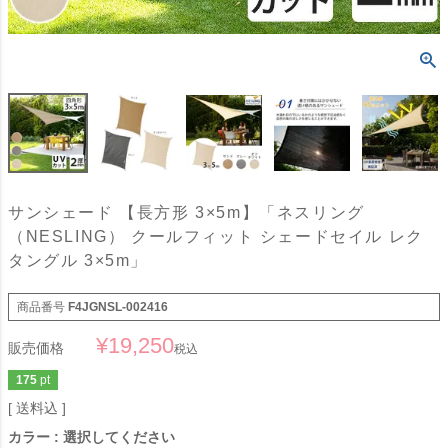
サンシェード 【長方形 3×5m】「ネスリング
（NESLING） クールフィット シェードセイル レク
タングル 3×5m」
商品番号
F4JGNSL-002416
¥
19,250
販売価格
税込
175
pt
送料込
カラー
選択してください