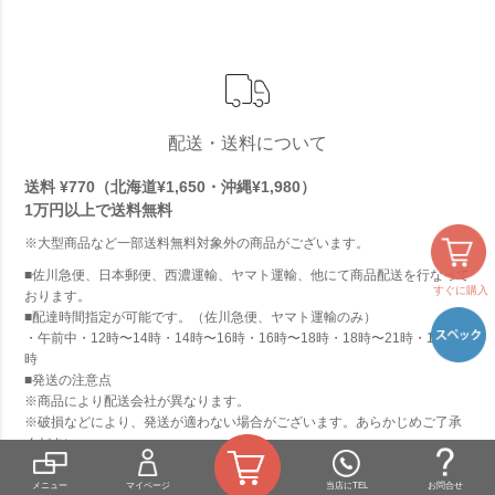
配送・送料について
送料 ¥770（北海道¥1,650・沖縄¥1,980）
1万円以上で
送料無料
※大型商品など一部送料無料対象外の商品がございます。
■佐川急便、日本郵便、西濃運輸、ヤマト運輸、他にて商品配送を行なって
すぐに購入
おります。
■配達時間指定が可能です。（佐川急便、ヤマト運輸のみ）
・午前中・12時〜14時・14時〜16時・16時〜18時・18時〜21時・19～21
時
■発送の注意点
※商品により配送会社が異なります。
※破損などにより、発送が適わない場合がございます。あらかじめご了承
ください。
※交通機関の不具合や悪天候などその他の不可抗力が生じた場合には、商
品の到着時間帯が前後することがありますのでご了承願います。
メニュー
マイページ
当店にTEL
お問合せ