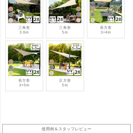
三角形
三角形
長方形
3.6m
5m
3×4m
長方形
正方形
3×5m
5m
使用例＆スタッフレビュー