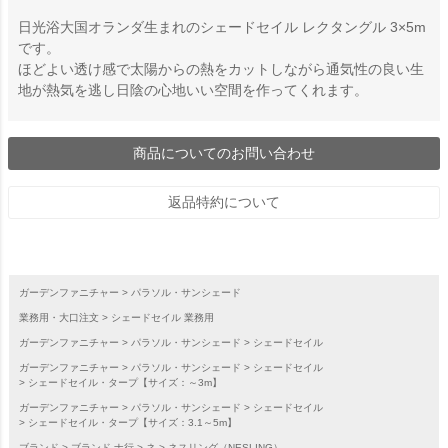
日光浴大国オランダ生まれのシェードセイル レクタングル 3×5m
です。
ほどよい透け感で太陽からの熱をカットしながら通気性の良い生
地が熱気を逃し日陰の心地いい空間を作ってくれます。
商品についてのお問い合わせ
返品特約について
ガーデンファニチャー
パラソル・サンシェード
業務用・大口注文
シェードセイル 業務用
ガーデンファニチャー
パラソル・サンシェード
シェードセイル
ガーデンファニチャー
パラソル・サンシェード
シェードセイル
シェードセイル・タープ【サイズ：～3m】
ガーデンファニチャー
パラソル・サンシェード
シェードセイル
シェードセイル・タープ【サイズ：3.1～5m】
ブランド
ブランド ナ行
ネ
ネスリング（NESLING）