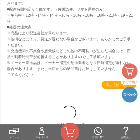
おります。
■配達時間指定が可能です。（佐川急便、ヤマト運輸のみ）
・午前中・12時〜14時・14時〜16時・16時〜18時・18時〜21時・19～21
時
■発送の注意点
※商品により配送会社が異なります。
※破損などにより、発送が適わない場合がございます。あらかじめご了承
ください。
※交通機関の不具合や悪天候などその他の不可抗力が生じた場合には、商
品の到着時間帯が前後することがありますのでご了承願います。
※メーカー直送品は、メーカー指定の配送業者となり日時指定が承れない
場合があります。また、当店からの納品書はお届けしていません。
ご了承ください。
すぐに購入
詳しくはこちら
返品について
お客様ご都合、イメージ違い、注文間違いでのご返品・交換はお断りして
メニュー
マイページ
当店にTEL
お問合せ
おります。 商品到着後、必ず3営業日以内に検品をお願い致します。