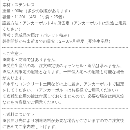
素材：ステンレス
重量：90kg（多少の誤差があります）
容量：1120L（45Lゴミ袋：25個）
設置方法：アンカーボルト4ヶ所固定（アンカーボルトは別途ご用意
ください）
備考：完成品お届け（パレット積み）
製作開始から出荷までの目安：2～3か月程度（受注生産品）
＜ご注意＞
※防水・防滴ではありません。
※受注生産品の為、注文確定後のキャンセル・返品は承れません。
※法人宛限定の配送となります。一部個人宅への配送も可能な場合
があります。
※水平なコンクリート土間などの上に置き、アンカーボルトで固定
をしてください。（アンカーボルトはお客様でご用意ください）
※盗難防止用の鍵は付属しておりませんので、必要な場合は南京錠
などをお客様でご用意ください。
＜送料について＞
※お届け先により別途送料が必要な場合がございますのでご注文後
に改めてご案内差し上げます。