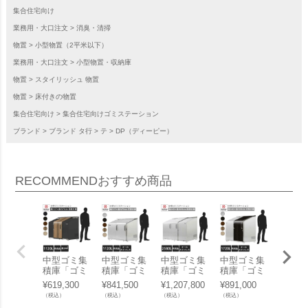
集合住宅向け
業務用・大口注文
消臭・清掃
物置
小型物置（2平米以下）
業務用・大口注文
小型物置・収納庫
物置
スタイリッシュ 物置
物置
床付きの物置
集合住宅向け
集合住宅向けゴミステーション
ブランド
ブランド タ行
テ
DP（ディーピー）
RECOMMEND
おすすめ商品
中型ゴミ集
中型ゴミ集
中型ゴミ集
中型ゴミ集
中型ゴ
積庫「ゴミ
積庫「ゴミ
積庫「ゴミ
積庫「ゴミ
積庫「
ステーショ
ステーショ
ステーショ
ステーショ
ステー
¥
619,300
¥
841,500
¥
1,207,800
¥
891,000
¥
627,0
ン スライド
ン スライド
ン スライド
ン スライド
ン ス
（税込）
（税込）
（税込）
（税込）
（税込）
ドア02 両開
ドア01 片開
ドア05 両開
ドア03 片開
ドア01