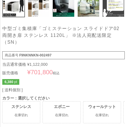
中型ゴミ集積庫「ゴミステーション スライドドア02
両開き扉 ステンレス 1120L」 ※法人宛配送限定
（SN）
商品番号
F9NKNNKN-002497
当店通常価格
¥
1,122,000
¥
701,800
販売価格
税込
6,380
pt
送料個別
カラー
選択してください
ステンレス
エボニー
ウォールナット
在庫切れ
在庫切れ
在庫切れ