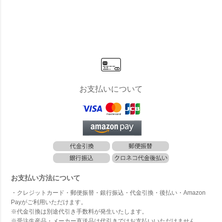
き扉 1120L
き扉 オール
き扉 ステン
き扉 ステン
き扉 黒
黒ZAM」
ステンレス
レス 2580
レス 1720
M 112
※法人宛配
1120L」 ※
L」 ※法人
L」 ※法人
※法人
送限定 （S
法人宛配送
宛配送限定
宛配送限定
送限定
N）
限定 （S
（SN）
（SN）
N）
N）
お支払いについて
お支払い方法について
・クレジットカード・郵便振替・銀行振込・代金引換・後払い・Amazon
Payがご利用いただけます。
※代金引換は別途代引き手数料が発生いたします。
※受注生産品・メーカー直送品は代引きではお支払いいただけません。