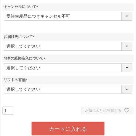
キャンセルについて
(
必
須
)
お届け先について
(
必
須
4t車の経路進入について
)
(
必
須
リフトの有無
)
(
必
須
)
お気に入りに登録する
カートに入れる