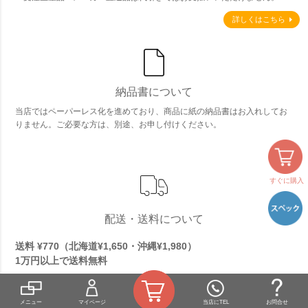
詳しくはこちら
納品書について
当店ではペーパーレス化を進めており、商品に紙の納品書はお入れしてお
りません。ご必要な方は、別途、お申し付けください。
すぐに購入
配送・送料について
送料 ¥770（北海道¥1,650・沖縄¥1,980）
1万円以上で
送料無料
※大型商品など一部送料無料対象外の商品がございます。
■佐川急便、日本郵便、西濃運輸、ヤマト運輸、他にて商品配送を行なって
メニュー
マイページ
当店にTEL
お問合せ