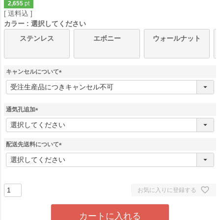
2,655
pt
送料込
カラー
選択してください
ステンレス
エボニー
ウォールナット
キャンセルについて
(
必
須
)
通気孔追加
(
必
須
配送先送料について
)
(
必
須
)
お気に入りに登録する
カートに入れる