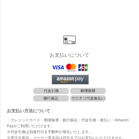
プレミアム
スタンダー
プレミアム
スタンダー
スタン
モデル 黒Z
ドモデル オ
モデル オー
ドモデル 黒
ドモデ
AM 320L」
ールステン
ルステンレ
ZAM 320
ールス
（YHC）
レス 320
ス 150L」
L」 （YH
レス 1
L」 （YH
（SG）
C）
L」 （
C）
お支払いについて
お支払い方法について
・クレジットカード・郵便振替・銀行振込・代金引換・後払い・Amazon
Payがご利用いただけます。
※代金引換は別途代引き手数料が発生いたします。
※受注生産品・メーカー直送品は代引きではお支払いいただけません。