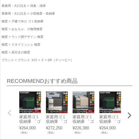
業務用・大口注文
消臭・清掃
業務用・大口注文
小型物置・収納庫
物置
戸建て向け ゴミ収納庫
物置
おもちゃ、小物用物置
物置
ウッド調デザイン 物置
物置
スタイリッシュ 物置
物置
床付きの物置
ブランド
ブランド タ行
テ
DP（ディーピー）
RECOMMEND
おすすめ商品
家庭用ゴミ
家庭用ゴミ
家庭用ゴミ
家庭用ゴミ
家庭用
収納庫 「ゴ
収納庫 「ゴ
収納庫 「ゴ
収納庫 「ゴ
収納庫
ミステーシ
ミステーシ
ミステーシ
ミステーシ
ミステ
¥
264,000
¥
272,250
¥
226,380
¥
264,000
¥
213,2
ョン ホーム
ョン ホーム
ョン ホーム
ョン ホーム
ョン 
（税込）
（税込）
（税込）
（税込）
（税込）
スライド04
スライド03
スライド02
スライド03
スライ