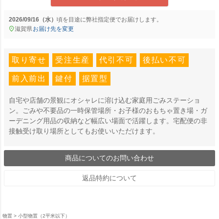
2026/09/16（水）
に
弊社指定便
でお届けします。
滋賀県
お届け先を変更
取り寄せ
受注生産
代引不可
後払い不可
前入前出
鍵付
据置型
自宅や店舗の景観にオシャレに溶け込む家庭用ごみステーショ
ン。ごみや不要品の一時保管場所・お子様のおもちゃ置き場・ガ
ーデニング用品の収納など幅広い場面で活躍します。宅配便の非
接触受け取り場所としてもお使いいただけます。
商品についてのお問い合わせ
返品特約について
物置
小型物置（2平米以下）