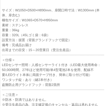
サイズ：W1050×D500×H890mm、扉開口時寸法：W1300mm (本
体、扉含む)
梱包サイズ：W1065×D570×H950mm
素材：ステンレス
重量：36kg
容量：320L（45Lゴミ袋：6袋）
設置方法：据置（背面グランドフックで固定）
備考：完成品お届け
出荷までの目安：15～20営業日（受注生産品）
＜仕様＞
LEDセンサー照明：人感センサーライト付き（LED最大使用寿命：
50,000時間、27年ほど使用可能/単4型電池2本を使用、配線不
要/LEDライト本体に両面テープ付き、簡単に取り付け可能）
ワンタッチ錠：あり（鍵2本付き）
盗難防止用グランドフック：背面2箇所
＜ご注意＞
※防水・防滴ではありません。
※受注生産品の為、注文確定後のキャンセル・返品は承れません