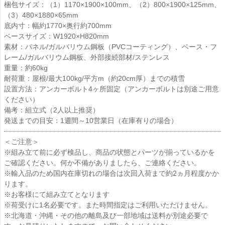
梱包サイズ：（1）1170×1900×100mm、（2）800×1900×125mm、
（3）480×1880×65mm
底内寸：幅約1770×奥行約700mm
ベースサイズ：W1920×H820mm
素材：パネル/ガルバリウム鋼板（PVCコーティング）、ベース・フ
レーム/ガルバリウム鋼板、外部接続部材/ステンレス
重量：約60kg
耐荷重：屋根/最大100kg/平方m（約20cm厚）までの積雪
設置方法：アンカーボルト4ヶ所固定（アンカーボルトは別途ご用意
ください）
備考：組立式（2人以上推奨）
発送までの目安：1週間～10営業日（在庫有りの場合）
＜ご注意＞
※組み立て前に必ず検品し、商品の状態とパーツが揃っているかを
ご確認ください。何か不備がありましたら、ご連絡ください。
※輸入品のため国内在庫切れの場合は次回入荷まで約2ヵ月程度かか
ります。
※お客様にて組み立てとなります
※荷受けに1名必要です。また時間指定はご利用いただけません。
※北海道・沖縄・その他の離島及び一部地域は送料が別途必要で