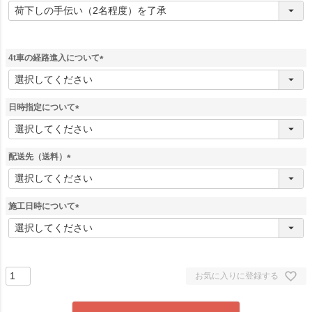
(
必
須
)
4t車の経路進入について
(
必
須
日時指定について
)
(
必
須
配送先（送料）
)
(
必
須
施工日時について
)
(
必
須
)
お気に入りに登録する