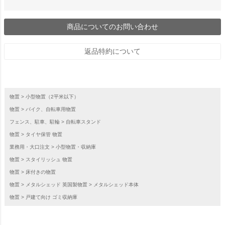
商品についてのお問い合わせ
返品特約について
物置
小型物置（2平米以下）
物置
バイク、自転車用物置
フェンス、駐車、駐輪
自転車スタンド
物置
タイヤ保管 物置
業務用・大口注文
小型物置・収納庫
物置
スタイリッシュ 物置
物置
床付きの物置
物置
メタルシェッド 英国製物置
メタルシェッド本体
物置
戸建て向け ゴミ収納庫