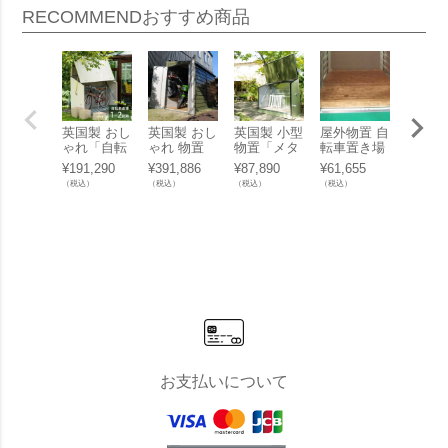
RECOMMEND
おすすめ商品
英国製 おし
英国製 おし
英国製 小型
屋外物置 自
収納 
ゃれ「自転
ゃれ 物置
物置「メタ
転車置き場
ドア 
車倉庫 TM3
「メタルシ
ルシェッド
「メタルシ
置「メ
¥
191,290
¥
391,886
¥
87,890
¥
61,655
¥
297,7
クリーム」
ェッド TM2
TM4 ミニス
ェッドオプ
シェッ
（税込）
（税込）
（税込）
（税込）
（税込）
屋外物置 メ
DD（ダブル
トレージ」
ション ウッ
M6 D
タルシェッ
ドア）」
ドフロア＜
ルドア
ド
TM5用＞」
ックス
【TM5本体
フ」
別売】
お支払いについて