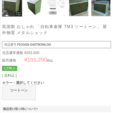
英国製 おしゃれ 「自転車倉庫 TM3 ツートーン」 屋
外物置 メタルシェッド
商品番号
F9JGGN-D60TM3MLOG
当店通常価格
¥
203,500
¥
191,290
販売価格
税込
1,739
pt
送料込
カラー
選択してください
ツートーン
製品受け取り時について