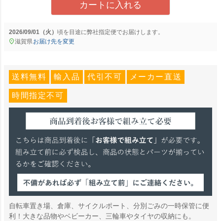
カートに入れる
2026/09/01（火）
に
弊社指定便
でお届けします。
滋賀県
お届け先を変更
送料無料
輸入品
代引不可
メーカー直送
時間指定不可
自転車置き場、倉庫、サイクルポート、分別ごみの一時保管に便
利！大きな品物やベビーカー、三輪車やタイヤの収納にも。