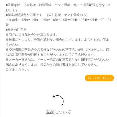
■佐川急便、日本郵便、西濃運輸、ヤマト運輸、他にて商品配送を行なって
おります。
■配達時間指定が可能です。（佐川急便、ヤマト運輸のみ）
・午前中・12時〜14時・14時〜16時・16時〜18時・18時〜21時・19～21
時
■発送の注意点
※商品により配送会社が異なります。
※破損などにより、発送が適わない場合がございます。あらかじめご了承
ください。
※交通機関の不具合や悪天候などその他の不可抗力が生じた場合には、商
品の到着時間帯が前後することがありますのでご了承願います。
※メーカー直送品は、メーカー指定の配送業者となり日時指定が承れない
場合があります。また、当店からの納品書はお届けしていません。
ご了承ください。
詳しくはこちら
返品について