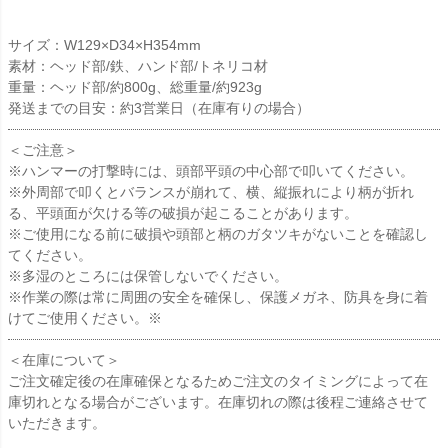
サイズ：W129×D34×H354mm
素材：ヘッド部/鉄、ハンド部/トネリコ材
重量：ヘッド部/約800g、総重量/約923g
発送までの目安：約3営業日（在庫有りの場合）
＜ご注意＞
※ハンマーの打撃時には、頭部平頭の中心部で叩いてください。
※外周部で叩くとバランスが崩れて、横、縦振れにより柄が折れ
る、平頭面が欠ける等の破損が起こることがあります。
※ご使用になる前に破損や頭部と柄のガタツキがないことを確認し
てください。
※多湿のところには保管しないでください。
※作業の際は常に周囲の安全を確保し、保護メガネ、防具を身に着
けてご使用ください。※
＜在庫について＞
ご注文確定後の在庫確保となるためご注文のタイミングによって在
庫切れとなる場合がございます。在庫切れの際は後程ご連絡させて
いただきます。