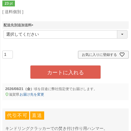
23
pt
送料個別
配送先別追加送料
(
必
須
)
お気に入りに登録する
カートに入れる
2026/08/21（金）
に
弊社指定便
でお届けします。
滋賀県
お届け先を変更
代引不可
直送
キンドリングクラッカーでの焚き付け作り用ハンマー。