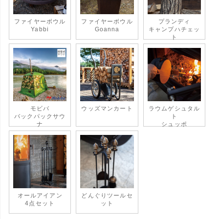
ファイヤーボウル
ファイヤーボウル
プランディ
Yabbi
Goanna
キャンプハチェッ
ト
モビバ
ウッズマンカート
ラウムゲシュタル
バックパックサウ
ト
ナ
シュッポ
オールアイアン
どんぐりツールセ
4点セット
ット