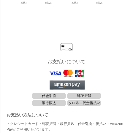
鍛鉄 ：ハン
デンボック
300専用 キ
600専用 キ
デンボ
（税込）
（税込）
（税込）
（税込）
（税込）
マートーン
ス 800×600
ャスター付
ャスター付
ス800×
ブラック」
きベース」
きベース」
4個セ
ブラッ
お支払いについて
お支払い方法について
・クレジットカード・郵便振替・銀行振込・代金引換・後払い・Amazon
Payがご利用いただけます。