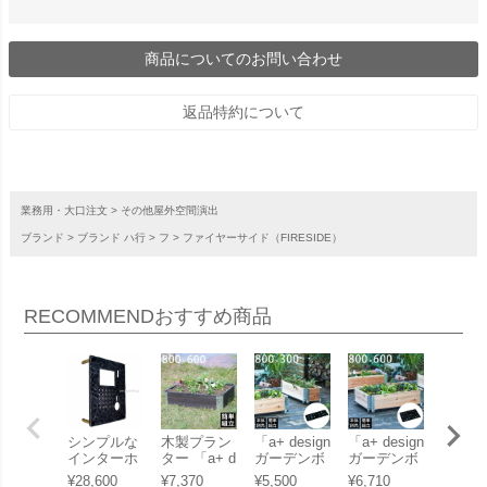
商品についてのお問い合わせ
返品特約について
業務用・大口注文
その他屋外空間演出
ブランド
ブランド ハ行
フ
ファイヤーサイド（FIRESIDE）
RECOMMEND
おすすめ商品
シンプルな
木製プラン
「a+ design
「a+ design
木製プ
インターホ
ター 「a+ d
ガーデンボ
ガーデンボ
ター 「
ンカバー
esign ガー
ックス800×
ックス800×
esign
¥
28,600
¥
7,370
¥
5,500
¥
6,710
¥
22,00