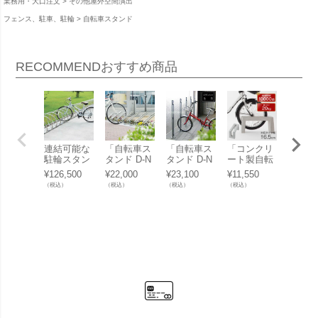
業務用・大口注文
その他屋外空間演出
フェンス、駐車、駐輪
自転車スタンド
RECOMMEND
おすすめ商品
連結可能な
「自転車ス
「自転車ス
「コンクリ
駐輪ス
駐輪スタン
タンド D-N
タンド D-N
ート製自転
ド 「
ド「自転車
A ディーナ
A PR」【１
車スタンド
ルレス
¥
126,500
¥
22,000
¥
23,100
¥
11,550
¥
20,24
スタンド サ
CLIP 1台
台用】
Coco 片面1
Cyjet 
（税込）
（税込）
（税込）
（税込）
（税込）
イクルレス
用」
台用 アンカ
3」
ター D-NA
ーピン付
CY （1ユニ
き」 【受注
ット）」
生産】