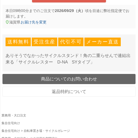
本日
09時00分
までのご注文で
2026/09/29（火）
に
弊社指定便
でお
届けします。
滋賀県
お届け先を変更
送料無料
受注生産
代引不可
メーカー直送
ありそうでなかったサイクルスタンド！角の二重らせんで連結出
来る「サイクルレスター D-NA SYタイプ」
商品についてのお問い合わせ
返品特約について
業務用・大口注文
集合住宅向け
集合住宅向け
自転車置き場・サイクルガレージ