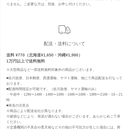
りません。ご必要な方は、別途、お申し付けください。
配送・送料について
送料 ¥770（北海道¥1,650・沖縄¥1,980）
1万円以上で
送料無料
※大型商品など一部送料無料対象外の商品がございます。
■佐川急便、日本郵便、西濃運輸、ヤマト運輸、他にて商品配送を行なって
おります。
■配達時間指定が可能です。（佐川急便、ヤマト運輸のみ）
・午前中・12時〜14時・14時〜16時・16時〜18時・18時〜21時・19～21
時
■発送の注意点
※商品により配送会社が異なります。
※破損などにより、発送が適わない場合がございます。あらかじめご了承
ください。
※交通機関の不具合や悪天候などその他の不可抗力が生じた場合には、商