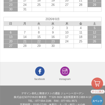
16
17
18
19
20
21
22
23
24
25
26
27
28
29
30
31
2026年9月
日
月
火
水
木
金
土
1
2
3
4
5
6
7
8
9
10
11
12
13
14
15
16
17
18
19
20
21
22
23
24
25
26
27
28
29
30
facebook
instagram
すぐに購入
デザイン表札と郵便ポストの通販 ジューシーガーデン
株式会社SOTOYA EC事業部 〒520-3024 滋賀県栗東市小柿9-4-13
TEL：077-554-2186 FAX：077-551-3571
営業時間：10:00-17:00 休業日：土・日・祝日・その他