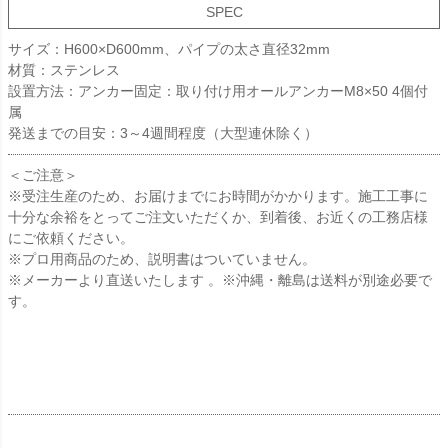
SPEC
サイズ：H600×D600mm、パイプの太さ直径32mm
材質：ステンレス
設置方法：アンカー固定：取り付け用オールアンカーM8×50 4個付
属
発送までの目安：3～4週間程度（大型連休除く）
＜ご注意＞
※受注生産のため、お届けまでにお時間がかかります。施工工事に
十分な余裕をとってご注文いただくか、到着後、お近くの工務店様
にご依頼ください。
※プロ用商品のため、説明書はついていません。
※メーカーより直送いたします 。※沖縄・離島は送料が別途必要で
す。