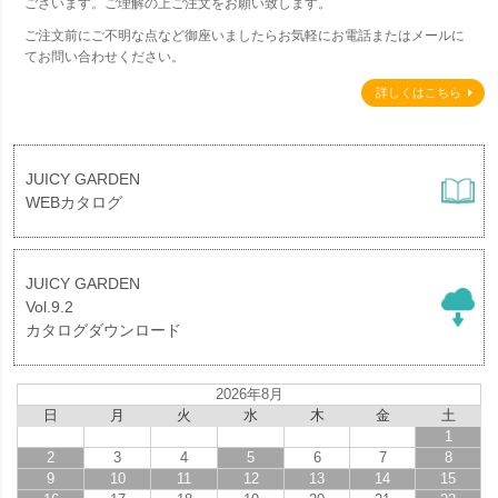
ございます。ご理解の上ご注文をお願い致します。
ご注文前にご不明な点など御座いましたらお気軽にお電話またはメールに
てお問い合わせください。
詳しくはこちら
JUICY GARDEN
WEBカタログ
JUICY GARDEN
Vol.9.2
カタログダウンロード
2026年8月
日
月
火
水
木
金
土
1
2
3
4
5
6
7
8
9
10
11
12
13
14
15