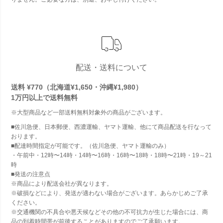
配送・送料について
送料 ¥770（北海道¥1,650・沖縄¥1,980）
1万円以上で
送料無料
※大型商品など一部送料無料対象外の商品がございます。
■佐川急便、日本郵便、西濃運輸、ヤマト運輸、他にて商品配送を行なって
おります。
■配達時間指定が可能です。（佐川急便、ヤマト運輸のみ）
・午前中・12時〜14時・14時〜16時・16時〜18時・18時〜21時・19～21
時
■発送の注意点
※商品により配送会社が異なります。
※破損などにより、発送が適わない場合がございます。あらかじめご了承
ください。
※交通機関の不具合や悪天候などその他の不可抗力が生じた場合には、商
品の到着時間帯が前後することがありますのでご了承願います。