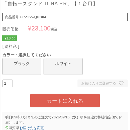
「自転車スタンド D-NA PR」【１台用】
商品番号
F1SSSS-QDB04
¥
23,100
販売価格
税込
210
pt
送料込
カラー
選択してください
ブラック
ホワイト
お気に入りに登録する
カートに入れる
明日
09時00分
までのご注文で
2026/09/16（水）
に
弊社指定便
でお
届けします。
滋賀県
お届け先を変更