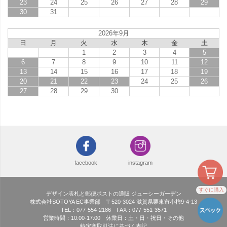
23
24
25
26
27
28
29
30
31
2026年9月
日
月
火
水
木
金
土
1
2
3
4
5
6
7
8
9
10
11
12
13
14
15
16
17
18
19
20
21
22
23
24
25
26
27
28
29
30
facebook
instagram
すぐに購入
デザイン表札と郵便ポストの通販 ジューシーガーデン
株式会社SOTOYA EC事業部 〒520-3024 滋賀県栗東市小柿9-4-13
TEL：077-554-2186 FAX：077-551-3571
営業時間：10:00-17:00 休業日：土・日・祝日・その他
特定商取引法に基づく表記