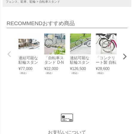
フェンス、駐車、駐輪
自転車スタンド
RECOMMEND
おすすめ商品
連結可能な
「自転車ス
連結可能な
「コンクリ
「コン
駐輪スタン
タンド D-N
駐輪スタン
ート製 自転
ート製
ド「自転車
A ディーナ
ド「自転車
車スタンド
車スタ
¥
77,000
¥
22,000
¥
126,500
¥
28,600
¥
11,55
スタンド サ
CLIP 1台
スタンド サ
Coco 両面2
Coco 
（税込）
（税込）
（税込）
（税込）
（税込）
イクルレス
用」
イクルレス
台用 アンカ
台用 
ター D-NA
ター D-NA
ーピン付
ーピン
SYタイプ」
CY （1ユニ
き」 【受注
き」 
【1ユニッ
ット）」
生産】
生産】
ト1台】
お支払いについて