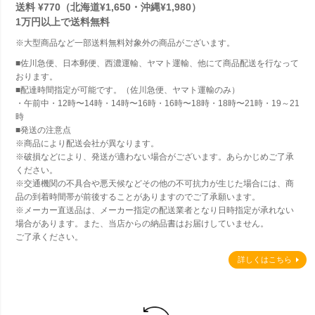
送料 ¥770（北海道¥1,650・沖縄¥1,980）
1万円以上で
送料無料
※大型商品など一部送料無料対象外の商品がございます。
■佐川急便、日本郵便、西濃運輸、ヤマト運輸、他にて商品配送を行なって
おります。
■配達時間指定が可能です。（佐川急便、ヤマト運輸のみ）
・午前中・12時〜14時・14時〜16時・16時〜18時・18時〜21時・19～21
時
■発送の注意点
※商品により配送会社が異なります。
※破損などにより、発送が適わない場合がございます。あらかじめご了承
ください。
※交通機関の不具合や悪天候などその他の不可抗力が生じた場合には、商
品の到着時間帯が前後することがありますのでご了承願います。
※メーカー直送品は、メーカー指定の配送業者となり日時指定が承れない
場合があります。また、当店からの納品書はお届けしていません。
ご了承ください。
詳しくはこちら