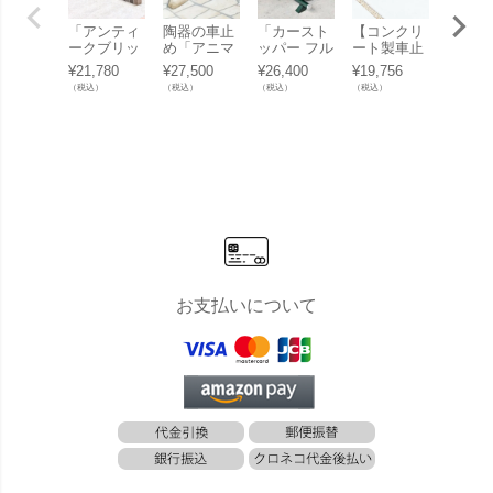
「アンティ
陶器の車止
「カースト
【コンクリ
壁掛け
ークブリッ
め「アニマ
ッパー フル
ート製車止
ト 「
クス カース
ルカースト
ート（flut
め】「ウッ
スノブ
¥
21,780
¥
27,500
¥
26,400
¥
19,756
¥
63,22
トッパー
ッパー 2体
e） 1本」
ディスリー
ク CA
（税込）
（税込）
（税込）
（税込）
（税込）
（車止め）
セット」
パー 2本組
郵便受
1本」
セット」
付け
お支払いについて