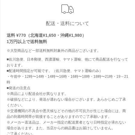
配送・送料について
送料 ¥770（北海道¥1,650・沖縄¥1,980）
1万円以上で
送料無料
※大型商品など一部送料無料対象外の商品がございます。
■佐川急便、日本郵便、西濃運輸、ヤマト運輸、他にて商品配送を行なって
おります。
■配達時間指定が可能です。（佐川急便、ヤマト運輸のみ）
・午前中・12時〜14時・14時〜16時・16時〜18時・18時〜21時・19～21
時
■発送の注意点
※商品により配送会社が異なります。
※破損などにより、発送が適わない場合がございます。あらかじめご了承
ください。
※交通機関の不具合や悪天候などその他の不可抗力が生じた場合には、商
品の到着時間帯が前後することがありますのでご了承願います。
※メーカー直送品は、メーカー指定の配送業者となり日時指定が承れない
場合があります。また、当店からの納品書はお届けしていません。
ご了承ください。