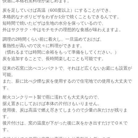
快適に本格石窯料理が楽しめます。
炭を足していけば高温（600度以上）にすることができ、
本格的なナポリピザをわずか1分で焼くこともできるんです。
短時間で焼いたピザは生地の水分を保っているので、
外はサクサク・中はモチモチの理想的な食感が味わえますよ。
調理の2時間くらい前に着火し、一旦温めておけば、
蓄熱性が高いので次々に料理ができます。
（慣れるまでは時間に余裕をもって準備をしてください。）
炭を追加することで、長時間楽しむことも可能です。
従来の石窯に比べコンパクトで、それほど広くないお庭にも設置が
可能。
また、薪に比べ少煙な炭を使用するので住宅地での使用も大丈夫で
す。
耐火コンクリート製で雨に濡れても大丈夫なので、
据え置きにしておけば本体の片付けもいりません。
使用後、炭は高温で燃え尽きてしまうので少量の灰だけが残りま
す。
後片付けは、窯の温度が下がった後に灰をかき出すだけでＯＫで
す。