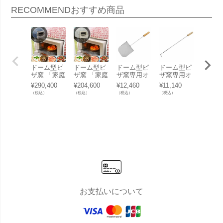
RECOMMEND
おすすめ商品
ドーム型ピ
ドーム型ピ
ドーム型ピ
ドーム型ピ
ドーム
ザ窯 「家庭
ザ窯 「家庭
ザ窯専用オ
ザ窯専用オ
ザ窯専
用石窯 プチ
用石窯 プチ
プション ピ
プション
プショ
¥
290,400
¥
204,600
¥
12,460
¥
11,140
¥
4,950
キルン カバ
キルン カバ
ザ投入用シ
「家庭用石
ザ用敷
（税込）
（税込）
（税込）
（税込）
（税込）
ーセット ※
ーセット コ
ャベル 「家
窯 プチキル
「家庭
本体＋装飾
ンクリート
庭用石窯 プ
ン専用 灰だ
窯 プ
カバー」
※本体＋カ
チキルン専
し棒」
ン専用
バー」
用 スコッ
ロンシ
プ」
3枚セ
ト」
お支払いについて