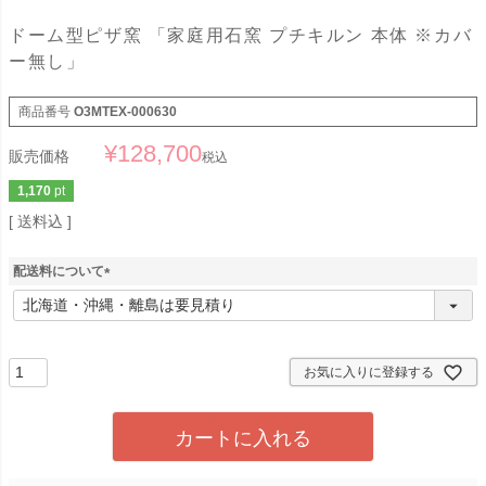
ドーム型ピザ窯 「家庭用石窯 プチキルン 本体 ※カバ
ー無し」
商品番号
O3MTEX-000630
¥
128,700
販売価格
税込
1,170
pt
送料込
配送料について
(
必
須
)
お気に入りに登録する
カートに入れる