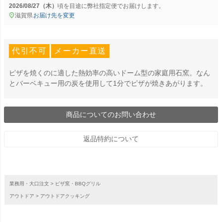
2026/08/27（木）
に
弊社指定便
でお届けします。
滋賀県
お届け先を変更
代引不可
メーカー直送
ピザを焼くのに適した熱効率の高いドーム型の家庭用石窯。なん
とバーベキュー用の炭を使用して1分でピザが焼きあがります。
商品についてのお問い合わせ
返品特約について
業務用・大口注文
ピザ窯・BBQグリル
アウトドア
アウトドアクッキング