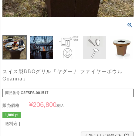
スイス製BBOグリル「ヤグーナ ファイヤーボウル
Goanna」
商品番号
O3FSFS-001517
¥
206,800
販売価格
税込
1,880
pt
送料込
お気に入りに登録する