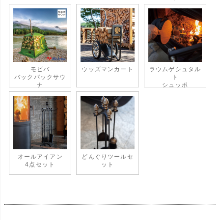
モビバ
ウッズマンカート
ラウムゲシュタル
バックパックサウ
ト
ナ
シュッポ
オールアイアン
どんぐりツールセ
4点セット
ット