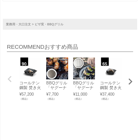
業務用・大口注文
ピザ窯・BBQグリル
RECOMMEND
おすすめ商品
コールテン
BBQグリル
BBQグリル
コールテン
「いた
鋼製 焚き火
「ヤグーナ
「ヤグーナ
鋼製 焚き火
防止の
台「ホーフ
（YAGOON
（YAGOON
台「ホーフ
付き蛇
¥
57,200
¥
7,700
¥
11,000
¥
37,400
¥
9,350
ァッツ（ho
A） アルフ
A） アルフ
ァッツ（ho
キー付
（税込）
（税込）
（税込）
（税込）
（税込）
efats） TRI
ァグリル専
ァグリル専
efats） TRI
口 真鍮
PLE ファイ
用 フラット
用 グリルプ
PLE ファイ
本製
ヤーボウル
プレート」
レート」
ヤーボウル
90cm」
65cm」