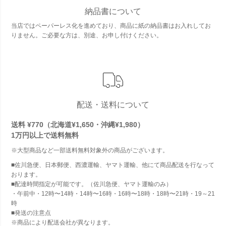
納品書について
当店ではペーパーレス化を進めており、商品に紙の納品書はお入れしてお
りません。ご必要な方は、別途、お申し付けください。
配送・送料について
送料 ¥770（北海道¥1,650・沖縄¥1,980）
1万円以上で
送料無料
※大型商品など一部送料無料対象外の商品がございます。
■佐川急便、日本郵便、西濃運輸、ヤマト運輸、他にて商品配送を行なって
おります。
■配達時間指定が可能です。（佐川急便、ヤマト運輸のみ）
・午前中・12時〜14時・14時〜16時・16時〜18時・18時〜21時・19～21
時
■発送の注意点
※商品により配送会社が異なります。