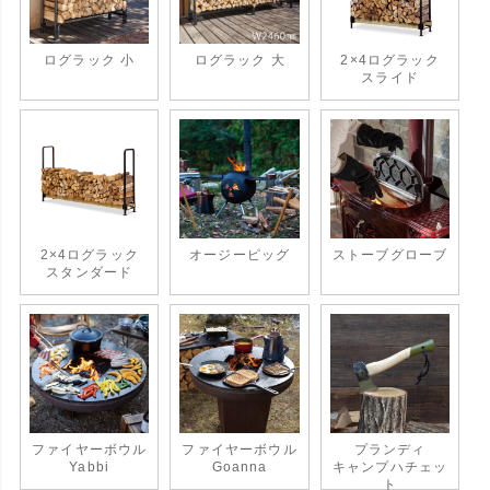
ログラック 小
ログラック 大
2×4ログラック
スライド
2×4ログラック
オージーピッグ
ストーブグローブ
スタンダード
ファイヤーボウル
ファイヤーボウル
プランディ
Yabbi
Goanna
キャンプハチェッ
ト