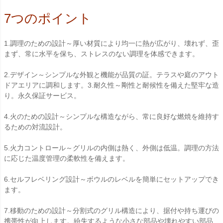
7つのポイント
1.調理のための設計～厚い材質により均一に熱が広がり、壊れず、歪
まず、常に水平を保ち、ストレスのない調理を体感できます。
2.デザイン～シンプルな外観と機能が品質の証。テラスや庭のアウト
ドアエリアに調和します。3.耐久性～剛性と耐候性を備えた堅牢な造
り。永久保証サービス。
4.火のための設計～シンプルな構造ながら、常に良好な燃焼を維持す
るための対流設計。
5.火力コントロール～グリルの内側は熱く、外側は低温。調理の方法
に応じた温度管理の柔軟性を備えます。
6.セルフレベリング設計～ボウルのレベルを簡単にセットアップでき
ます。
7.移動のための設計～分割式のグリル構造により、据付や持ち運びの
携帯性が向上します。紛失するような小さな部品や壊れやすい部品