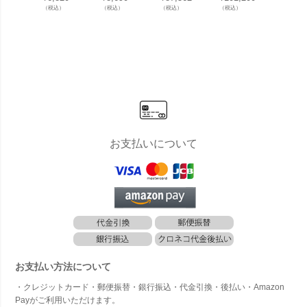
イド ファイ
ファイヤー
ッハ glasno
ッハ glasno
便ポス
（税込）
（税込）
（税込）
（税込）
（税込）
ヤーブラス
バード」
st.wood グ
st.glas.red
ビデュ
ター 60」
ラスノスト
グラスノス
（前入
ウッド 名入
トグラス レ
出し）
れオーダー
ッド」
便受け
付き」
け
お支払いについて
お支払い方法について
・クレジットカード・郵便振替・銀行振込・代金引換・後払い・Amazon
Payがご利用いただけます。