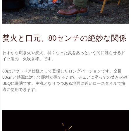
焚火と口元、80センチの絶妙な関係
わずかな熾き火や炭火、弱くなった炎をあっという間に甦らせるド
イツ製の「火吹き棒」です。
80はアウトドア仕様として登場したロングバージョンです。全長
80cmと熱源に対して距離が保てるため、チェアに座っての焚き火や
BBQに最適です。主流となりつつある地面に近いロースタイルで快
適に使用できます。