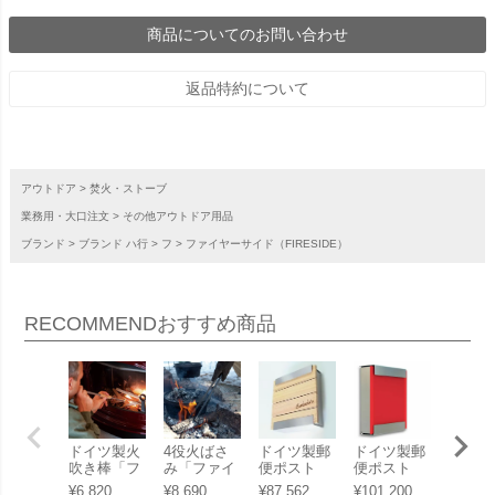
商品についてのお問い合わせ
返品特約について
アウトドア
焚火・ストーブ
業務用・大口注文
その他アウトドア用品
ブランド
ブランド ハ行
フ
ファイヤーサイド（FIRESIDE）
RECOMMEND
おすすめ商品
ドイツ製火
4役火ばさ
ドイツ製郵
ドイツ製郵
二世帯
吹き棒「フ
み「ファイ
便ポスト
便ポスト
ト 「Bo
ァイヤーサ
ヤーサイド
「カイルバ
「カイルバ
ボビ社
¥
6,820
¥
8,690
¥
87,562
¥
101,200
¥
85,27