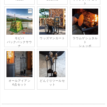
ト
モビバ
ウッズマンカート
ラウムゲシュタル
バックパックサウ
ト
ナ
シュッポ
オールアイアン
どんぐりツールセ
4点セット
ット