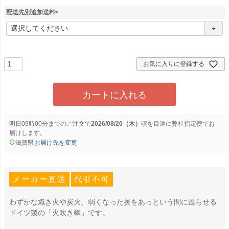
配送先別追加送料
(
必
須
)
お気に入りに登録する
カートに入れる
明日
09時00分
までのご注文で
2026/08/20（木）
に
弊社指定便
でお
届けします。
滋賀県
お届け先を変更
メーカー直送
代引不可
わずかな熾き火や炭火、弱くなった炎をあっという間に甦らせる
ドイツ製の「火吹き棒」です。