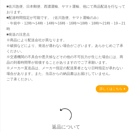
■佐川急便、日本郵便、西濃運輸、ヤマト運輸、他にて商品配送を行なって
おります。
■配達時間指定が可能です。（佐川急便、ヤマト運輸のみ）
・午前中・12時〜14時・14時〜16時・16時〜18時・18時〜21時・19～21
時
■発送の注意点
※商品により配送会社が異なります。
※破損などにより、発送が適わない場合がございます。あらかじめご了承
ください。
※交通機関の不具合や悪天候などその他の不可抗力が生じた場合には、商
品の到着時間帯が前後することがありますのでご了承願います。
※メーカー直送品は、メーカー指定の配送業者となり日時指定が承れない
場合があります。また、当店からの納品書はお届けしていません。
ご了承ください。
詳しくはこちら
返品について