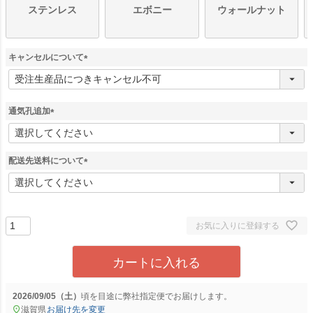
ステンレス
エボニー
ウォールナット
キャンセルについて
(
必
須
)
通気孔追加
(
必
須
配送先送料について
)
(
必
須
)
お気に入りに登録する
カートに入れる
2026/09/05（土）
に
弊社指定便
でお届けします。
滋賀県
お届け先を変更