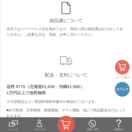
納品書について
当店ではペーパーレス化を進めており、商品に紙の納品書はお入れしてお
りません。ご必要な方は、別途、お申し付けください。
配送・送料について
すぐに購入
送料 ¥770（北海道¥1,650・沖縄¥1,980）
1万円以上で
送料無料
※大型商品など一部送料無料対象外の商品がございます。
■佐川急便、日本郵便、西濃運輸、ヤマト運輸、他にて商品配送を行なって
おります。
■配達時間指定が可能です。（佐川急便、ヤマト運輸のみ）
・午前中・12時〜14時・14時〜16時・16時〜18時・18時〜21時・19～21
メニュー
マイページ
当店にTEL
お問合せ