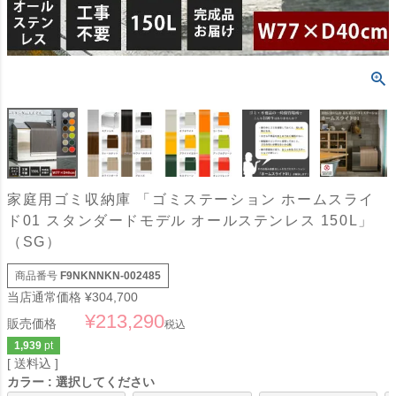
家庭用ゴミ収納庫 「ゴミステーション ホームスライ
ド01 スタンダードモデル オールステンレス 150L」
（SG）
商品番号
F9NKNNKN-002485
当店通常価格
¥
304,700
¥
213,290
販売価格
税込
1,939
pt
送料込
カラー
選択してください