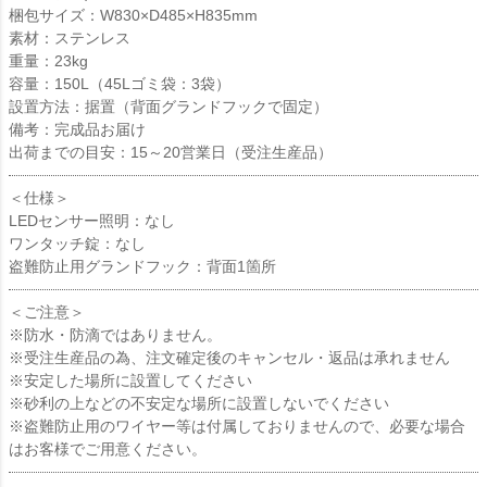
梱包サイズ：W830×D485×H835mm
素材：ステンレス
重量：23kg
容量：150L（45Lゴミ袋：3袋）
設置方法：据置（背面グランドフックで固定）
備考：完成品お届け
出荷までの目安：15～20営業日（受注生産品）
＜仕様＞
LEDセンサー照明：なし
ワンタッチ錠：なし
盗難防止用グランドフック：背面1箇所
＜ご注意＞
※防水・防滴ではありません。
※受注生産品の為、注文確定後のキャンセル・返品は承れません
※安定した場所に設置してください
※砂利の上などの不安定な場所に設置しないでください
※盗難防止用のワイヤー等は付属しておりませんので、必要な場合
はお客様でご用意ください。