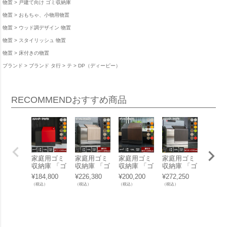
物置
戸建て向け ゴミ収納庫
物置
おもちゃ、小物用物置
物置
ウッド調デザイン 物置
物置
スタイリッシュ 物置
物置
床付きの物置
ブランド
ブランド タ行
テ
DP（ディーピー）
RECOMMEND
おすすめ商品
家庭用ゴミ
家庭用ゴミ
家庭用ゴミ
家庭用ゴミ
家庭用
収納庫 「ゴ
収納庫 「ゴ
収納庫 「ゴ
収納庫 「ゴ
収納庫
ミステーシ
ミステーシ
ミステーシ
ミステーシ
ミステ
¥
184,800
¥
226,380
¥
200,200
¥
272,250
¥
292,0
ョン ホーム
ョン ホーム
ョン ホーム
ョン ホーム
ョン 
（税込）
（税込）
（税込）
（税込）
（税込）
スライド01
スライド02
スライド02
スライド03
スライ
スタンダー
プレミアム
プレミアム
スタンダー
プレミ
ドモデル 黒
モデル オー
モデル 黒Z
ドモデル オ
モデル
ZAM 150
ルステンレ
AM 150L」
ールステン
ルステ
L」 （SG）
ス 150L」
（SG）
レス 320
ス 320
（SG）
L」 （YH
（YH