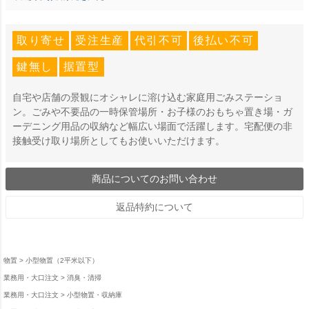
取り寄せ
受注生産
代引不可
後払い不可
鍵無し
据置型
自宅や店舗の景観にオシャレに溶け込む家庭用ごみステーショ
ン。ごみや不要品の一時保管場所・お子様のおもちゃ置き場・ガ
ーデニング用品の収納など幅広い場面で活躍します。宅配便の非
接触受け取り場所としてもお使いいただけます。
商品についてのお問い合わせ
返品特約について
物置
小型物置（2平米以下）
業務用・大口注文
消臭・清掃
業務用・大口注文
小型物置・収納庫