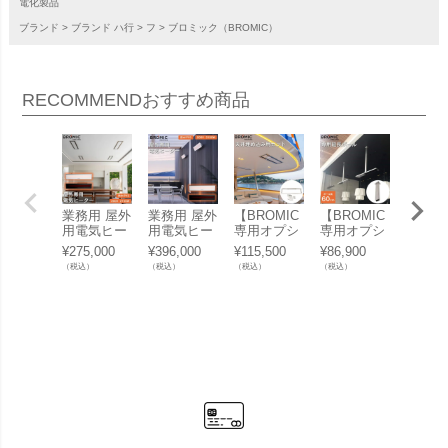
電化製品
ブランド
ブランド ハ行
フ
ブロミック（BROMIC）
RECOMMEND
おすすめ商品
業務用 屋外
業務用 屋外
【BROMIC
【BROMIC
【BRO
用電気ヒー
用電気ヒー
専用オプシ
専用オプシ
専用オ
ター 「ブロ
ター 「ブロ
ョン】「天
ョン】「天
ョン】
¥
275,000
¥
396,000
¥
115,500
¥
86,900
¥
107,8
ミック（BR
ミック（BR
井埋め込み
井吊り下げ
井吊り
（税込）
（税込）
（税込）
（税込）
（税込）
OMIC） プ
OMIC） プ
用付属品セ
用 延長ポー
用 延
ラチナム ス
ラチナム ス
ット ブロミ
ル 60cm ブ
ル 120
マートヒー
マートヒー
ック（BRO
ロミック
ブロミ
ト エレクト
ト エレクト
MIC） プラ
（BROMI
（BRO
リック マリ
リック マリ
チナム スマ
C） プラチ
C） 
ーン 2150
ーン 3150
ートヒート
ナム スマー
ナム 
W」
W」
エレクトリ
トヒート エ
トヒー
ック マリー
レクトリッ
レクト
ン専用」
ク マリーン
ク マ
専用」
専用」