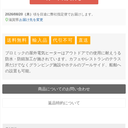
2026/08/20（木）
に
弊社指定便
でお届けします。
滋賀県
お届け先を変更
送料無料
輸入品
代引不可
直送
ブロミックの屋外電気ヒーターはアウトドアでの使用に耐えうる
防水・防錆加工が施されています。カフェやレストランのテラス
席だけでなくグランピング施設やホテルのプールサイド、船舶へ
の設置も可能。
商品についてのお問い合わせ
返品特約について