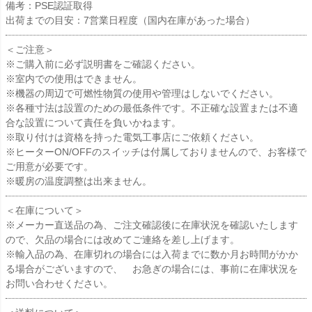
備考：PSE認証取得
出荷までの目安：7営業日程度（国内在庫があった場合）
＜ご注意＞
※ご購入前に必ず説明書をご確認ください。
※室内での使用はできません。
※機器の周辺で可燃性物質の使用や管理はしないでください。
※各種寸法は設置のための最低条件です。不正確な設置または不適
合な設置について責任を負いかねます。
※取り付けは資格を持った電気工事店にご依頼ください。
※ヒーターON/OFFのスイッチは付属しておりませんので、お客様で
ご用意が必要です。
※暖房の温度調整は出来ません。
＜在庫について＞
※メーカー直送品の為、ご注文確認後に在庫状況を確認いたします
ので、欠品の場合には改めてご連絡を差し上げます。
※輸入品の為、在庫切れの場合には入荷までに数か月お時間がかか
る場合がございますので、 お急ぎの場合には、事前に在庫状況を
お問い合わせください。