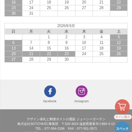
16
17
18
19
20
21
22
23
24
25
26
27
28
29
30
31
2026年9月
日
月
火
水
木
金
土
1
2
3
4
5
6
7
8
9
10
11
12
13
14
15
16
17
18
19
20
21
22
23
24
25
26
27
28
29
30
facebook
instagram
すぐに購入
デザイン表札と郵便ポストの通販 ジューシーガーデン
株式会社SOTOYA EC事業部 〒520-3024 滋賀県栗東市小柿9-4-13
TEL：077-554-2186 FAX：077-551-3571