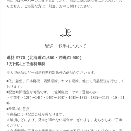
当店ではペーパーレス化を進めており、商品に紙の納品書はお入れしてお
りません。ご必要な方は、別途、お申し付けください。
配送・送料について
送料 ¥770（北海道¥1,650・沖縄¥1,980）
1万円以上で
送料無料
※大型商品など一部送料無料対象外の商品がございます。
■佐川急便、日本郵便、西濃運輸、ヤマト運輸、他にて商品配送を行なって
おります。
■配達時間指定が可能です。（佐川急便、ヤマト運輸のみ）
・午前中・12時〜14時・14時〜16時・16時〜18時・18時〜21時・19～21
時
■発送の注意点
※商品により配送会社が異なります。
※破損などにより、発送が適わない場合がございます。あらかじめご了承
ください。
※交通機関の不具合や悪天候などその他の不可抗力が生じた場合には、商