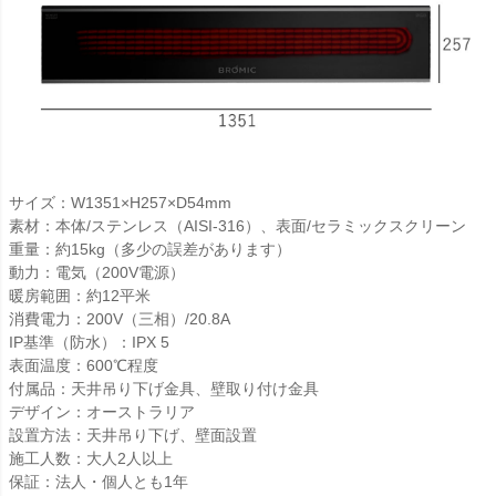
サイズ：W1351×H257×D54mm
素材：本体/ステンレス（AISI-316）、表面/セラミックスクリーン
重量：約15kg（多少の誤差があります）
動力：電気（200V電源）
暖房範囲：約12平米
消費電力：200V（三相）/20.8A
IP基準（防水）：IPX 5
表面温度：600℃程度
付属品：天井吊り下げ金具、壁取り付け金具
デザイン：オーストラリア
設置方法：天井吊り下げ、壁面設置
施工人数：大人2人以上
保証：法人・個人とも1年