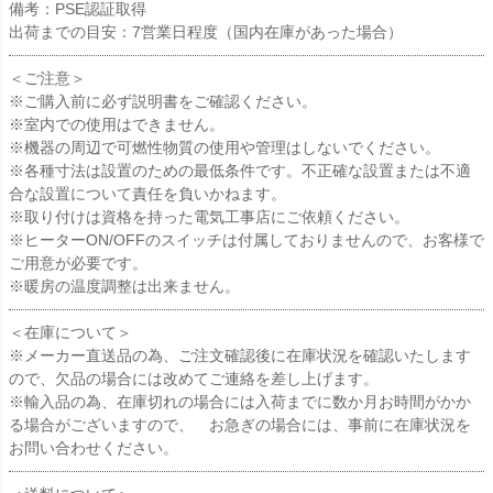
備考：PSE認証取得
出荷までの目安：7営業日程度（国内在庫があった場合）
＜ご注意＞
※ご購入前に必ず説明書をご確認ください。
※室内での使用はできません。
※機器の周辺で可燃性物質の使用や管理はしないでください。
※各種寸法は設置のための最低条件です。不正確な設置または不適
合な設置について責任を負いかねます。
※取り付けは資格を持った電気工事店にご依頼ください。
※ヒーターON/OFFのスイッチは付属しておりませんので、お客様で
ご用意が必要です。
※暖房の温度調整は出来ません。
＜在庫について＞
※メーカー直送品の為、ご注文確認後に在庫状況を確認いたします
ので、欠品の場合には改めてご連絡を差し上げます。
※輸入品の為、在庫切れの場合には入荷までに数か月お時間がかか
る場合がございますので、 お急ぎの場合には、事前に在庫状況を
お問い合わせください。