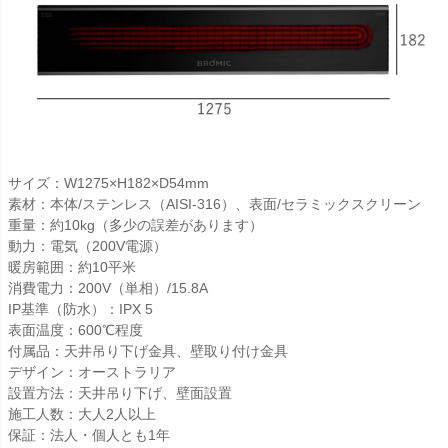
サイズ：W1275×H182×D54mm
素材：本体/ステンレス（AISI-316）、表面/セラミックスクリーン
重量：約10kg（多少の誤差があります）
動力：電気（200V電源）
暖房範囲：約10平米
消費電力：200V（単相）/15.8A
IP基準（防水）：IPX 5
表面温度：600℃程度
付属品：天井吊り下げ金具、壁取り付け金具
デザイン：オーストラリア
設置方法：天井吊り下げ、壁面設置
施工人数：大人2人以上
保証：法人・個人とも1年