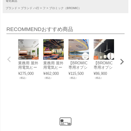
電化製品
ブランド
ブランド ハ行
フ
ブロミック（BROMIC）
RECOMMEND
おすすめ商品
業務用 屋外
業務用 屋外
【BROMIC
【BROMIC
【BRO
用電気ヒー
用電気ヒー
専用オプシ
専用オプシ
専用オ
ター 「ブロ
ター 「ブロ
ョン】「天
ョン】「天
ョン】
¥
275,000
¥
462,000
¥
115,500
¥
86,900
¥
107,8
ミック（BR
ミック（BR
井埋め込み
井吊り下げ
井吊り
（税込）
（税込）
（税込）
（税込）
（税込）
OMIC） プ
OMIC） プ
用付属品セ
用 延長ポー
用 延
ラチナム ス
ラチナム ス
ット ブロミ
ル 60cm ブ
ル 120
マートヒー
マートヒー
ック（BRO
ロミック
ブロミ
ト エレクト
ト エレクト
MIC） プラ
（BROMI
（BRO
リック マリ
リック マリ
チナム スマ
C） プラチ
C） 
ーン 2150
ーン 4150
ートヒート
ナム スマー
ナム 
W」
W」
エレクトリ
トヒート エ
トヒー
ック マリー
レクトリッ
レクト
ン専用」
ク マリーン
ク マ
専用」
専用」