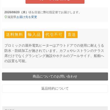
2026/08/20（木）
に
弊社指定便
でお届けします。
滋賀県
お届け先を変更
送料無料
輸入品
代引不可
直送
ブロミックの屋外電気ヒーターはアウトドアでの使用に耐えうる
防水・防錆加工が施されています。カフェやレストランのテラス
席だけでなくグランピング施設やホテルのプールサイド、船舶へ
の設置も可能。
商品についてのお問い合わせ
返品特約について