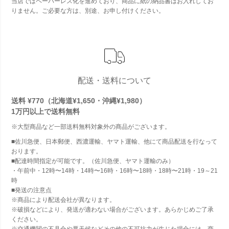
当店ではペーパーレス化を進めており、商品に紙の納品書はお入れしてお
りません。ご必要な方は、別途、お申し付けください。
配送・送料について
送料 ¥770（北海道¥1,650・沖縄¥1,980）
1万円以上で
送料無料
※大型商品など一部送料無料対象外の商品がございます。
■佐川急便、日本郵便、西濃運輸、ヤマト運輸、他にて商品配送を行なって
おります。
■配達時間指定が可能です。（佐川急便、ヤマト運輸のみ）
・午前中・12時〜14時・14時〜16時・16時〜18時・18時〜21時・19～21
時
■発送の注意点
※商品により配送会社が異なります。
※破損などにより、発送が適わない場合がございます。あらかじめご了承
ください。
※交通機関の不具合や悪天候などその他の不可抗力が生じた場合には、商