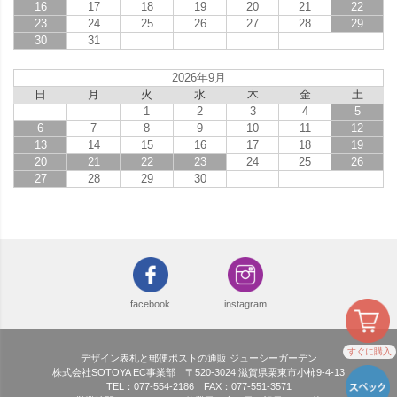
16
17
18
19
20
21
22
23
24
25
26
27
28
29
30
31
2026年9月
日
月
火
水
木
金
土
1
2
3
4
5
6
7
8
9
10
11
12
13
14
15
16
17
18
19
20
21
22
23
24
25
26
27
28
29
30
facebook
instagram
すぐに購入
デザイン表札と郵便ポストの通販 ジューシーガーデン
株式会社SOTOYA EC事業部 〒520-3024 滋賀県栗東市小柿9-4-13
TEL：077-554-2186 FAX：077-551-3571