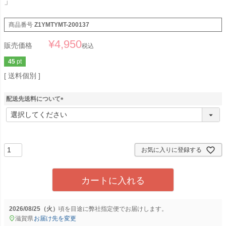
」
商品番号
Z1YMTYMT-200137
¥
4,950
販売価格
税込
45
pt
送料個別
配送先送料について
(
必
須
)
お気に入りに登録する
カートに入れる
2026/08/25（火）
に
弊社指定便
でお届けします。
滋賀県
お届け先を変更