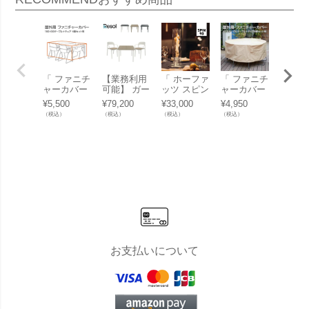
「 ファニチ
【業務利用
「 ホーファ
「 ファニチ
【業務
ャーカバー
可能】 ガー
ッツ スピン
ャーカバー
可能】
160×90テー
デンチェア
90 （ hoefa
φ110サーク
デンテ
¥
5,500
¥
79,200
¥
33,000
¥
4,950
¥
39,60
ブル＋4チ
＆ガーデン
ts SPIN 90
ルテーブル
ル 屋外
（税込）
（税込）
（税込）
（税込）
（税込）
ェア用 」
テーブルセ
）テーブル
＋4チェア
esol N
ット 屋外
トップ ラン
用 」
（リソ
「Resol No
タン 」 ラ
ア テ
a リソル ノ
ンプ・ガー
90cm×
ア テーブル
デントーチ
m）」
90×90 ＆ O
na オナ ア
ームチェア
3点セッ
ト」
お支払いについて