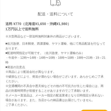
配送・送料について
送料 ¥770（北海道¥1,650・沖縄¥1,980）
1万円以上で
送料無料
※大型商品など一部送料無料対象外の商品がございます。
■佐川急便、日本郵便、西濃運輸、ヤマト運輸、他にて商品配送を行なって
おります。
■配達時間指定が可能です。（佐川急便、ヤマト運輸のみ）
・午前中・12時〜14時・14時〜16時・16時〜18時・18時〜21時・19～21
時
■発送の注意点
※商品により配送会社が異なります。
※破損などにより、発送が適わない場合がございます。あらかじめご了承
ください。
※交通機関の不具合や悪天候などその他の不可抗力が生じた場合には、商
品の到着時間帯が前後することがありますのでご了承願います。
※メーカー直送品は、メーカー指定の配送業者となり日時指定が承れない
場合があります。また、当店からの納品書はお届けしていません。
ご了承ください。