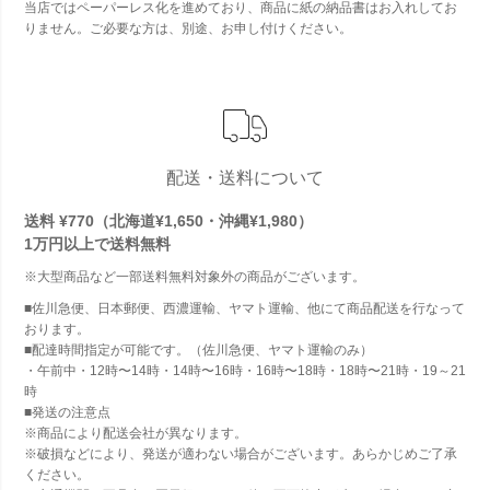
当店ではペーパーレス化を進めており、商品に紙の納品書はお入れしてお
りません。ご必要な方は、別途、お申し付けください。
配送・送料について
送料 ¥770（北海道¥1,650・沖縄¥1,980）
1万円以上で
送料無料
※大型商品など一部送料無料対象外の商品がございます。
■佐川急便、日本郵便、西濃運輸、ヤマト運輸、他にて商品配送を行なって
おります。
■配達時間指定が可能です。（佐川急便、ヤマト運輸のみ）
・午前中・12時〜14時・14時〜16時・16時〜18時・18時〜21時・19～21
時
■発送の注意点
※商品により配送会社が異なります。
※破損などにより、発送が適わない場合がございます。あらかじめご了承
ください。