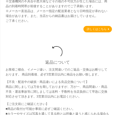
※交通機関の不具合や悪天候などその他の不可抗力が生じた場合には、商
品の到着時間帯が前後することがありますのでご了承願います。
※メーカー直送品は、メーカー指定の配送業者となり日時指定が承れない
場合があります。また、当店からの納品書はお届けしていません。
ご了承ください。
詳しくはこちら
返品について
お客様ご都合、イメージ違い、注文間違いでのご返品・交換はお断りして
おります。 商品到着後、必ず3営業日以内に検品をお願い致します。
【不良・配送中の破損・商品違いによる良品交換について】
商品に関しましては万全を期しておりますが、万が一、商品間違い・商品
不良・運送事故等に関しましては送料・手数料を当店負担にて早急に交換
対応させて頂きます。3営業日以内にお電話ください。
【ご注文前にご確認ください】
■商品の取付が可能か事前に必ずご確認ください。
■カラーやサイズは写真を通して見る時とは想像と違うと感じられる場合も