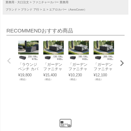
業務用・大口注文
ファニチャーカバー 業務用
ブランド
ブランド ア行
エ
エアロカバー（AeroCover）
RECOMMEND
おすすめ商品
「ラウンジ
「ガーデン
「ガーデン
「ガーデン
「ガー
ベンチ カバ
ファニチャ
ファニチャ
ファニチャ
テーブ
ー（Lounge
ーセット カ
ーセット カ
ーセット カ
バー（G
¥
19,800
¥
15,400
¥
10,230
¥
12,100
¥
9,680
bench cove
バー （Gar
バー （Gar
バー （Gar
en tabl
（税込）
（税込）
（税込）
（税込）
（税込）
r） エアロ
den furnitur
den furnitur
den furnitur
ver）
カバー（Ae
e set cove
e set cove
e set cove
ロカバ
roCover） #
r） エアロ
r） エアロ
r） エアロ
（Aero
7963 250x1
カバー（Ae
カバー（Ae
カバー（Ae
r） #79
00x70cm
roCover） #
roCover） #
roCover） #
00x11
（NS）」
7913 130x1
7930 180x1
7915 200x1
0cm
【沖縄・離
30x85cm
50x85cm」
90x85cm
縄・離
島は送料要
（NS）」
【沖縄・離
（NS）」
送料要
見積り】
【沖縄・離
島は送料要
【沖縄・離
り】
島は送料要
見積り】
島は送料要
見積り】
見積り】