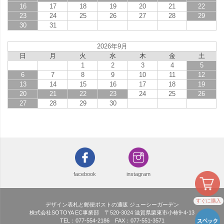
16
17
18
19
20
21
22
23
24
25
26
27
28
29
30
31
2026年9月
日
月
火
水
木
金
土
1
2
3
4
5
6
7
8
9
10
11
12
13
14
15
16
17
18
19
20
21
22
23
24
25
26
27
28
29
30
facebook
instagram
すぐに購入
デザイン表札と郵便ポストの通販 ジューシーガーデン
株式会社SOTOYA EC事業部 〒520-3024 滋賀県栗東市小柿9-4-13
TEL：077-554-2186 FAX：077-551-3571