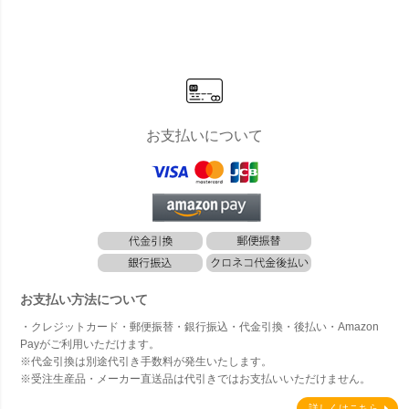
ト ブルカデ
ザイン （Br
ブルカデザ
ト ブルカデ
ザイン （Br
uka Desig
イン （Bruk
ザイン （Br
uka Desig
n） POPC
a Design）
uka Desig
n） SNACK
ORN Lサイ
CHIPS Mサ
n） GODIS
S XSサイ
ズ」
イズ」
（キャンデ
ズ」
ィ） Sサイ
ズ」
お支払いについて
お支払い方法について
・クレジットカード・郵便振替・銀行振込・代金引換・後払い・Amazon
Payがご利用いただけます。
※代金引換は別途代引き手数料が発生いたします。
※受注生産品・メーカー直送品は代引きではお支払いいただけません。
詳しくはこちら