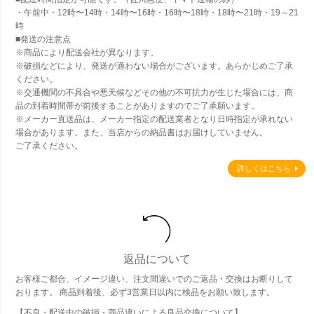
・午前中・12時〜14時・14時〜16時・16時〜18時・18時〜21時・19～21
時
■発送の注意点
※商品により配送会社が異なります。
※破損などにより、発送が適わない場合がございます。あらかじめご了承
ください。
※交通機関の不具合や悪天候などその他の不可抗力が生じた場合には、商
品の到着時間帯が前後することがありますのでご了承願います。
※メーカー直送品は、メーカー指定の配送業者となり日時指定が承れない
場合があります。また、当店からの納品書はお届けしていません。
ご了承ください。
詳しくはこちら
返品について
お客様ご都合、イメージ違い、注文間違いでのご返品・交換はお断りして
おります。 商品到着後、必ず3営業日以内に検品をお願い致します。
【不良・配送中の破損・商品違いによる良品交換について】