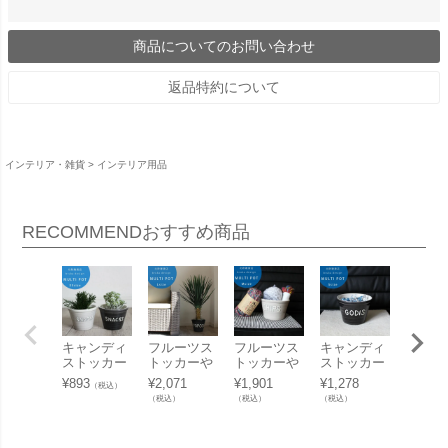
商品についてのお問い合わせ
返品特約について
インテリア・雑貨
インテリア用品
RECOMMEND
おすすめ商品
キャンディ
フルーツス
フルーツス
キャンディ
「ブル
ストッカー
トッカーや
トッカーや
ストッカー
ザイン 
や鉢カバー
鉢カバーと
鉢カバーと
や鉢カバー
uka De
¥
893
¥
2,071
¥
1,901
¥
1,278
¥
9,570
（税込）
としても使
しても使え
しても使え
としても使
n） 北
（税込）
（税込）
（税込）
（税込）
える小物入
る「陶器の
る小物入れ
える小物入
貨店の
れ 「陶器の
マルチポッ
「陶器のマ
れ 「陶器の
ト」 
マルチポッ
ト ブルカデ
ルチポット
マルチポッ
け 壁