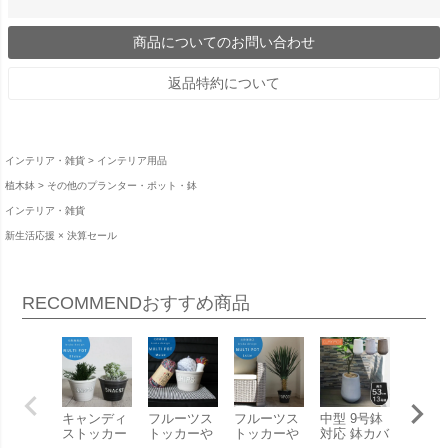
商品についてのお問い合わせ
返品特約について
インテリア・雑貨
インテリア用品
植木鉢
その他のプランター・ポット・鉢
インテリア・雑貨
新生活応援 × 決算セール
RECOMMEND
おすすめ商品
キャンディ
フルーツス
フルーツス
中型 9号鉢
大型 1
ストッカー
トッカーや
トッカーや
対応 鉢カバ
対応 