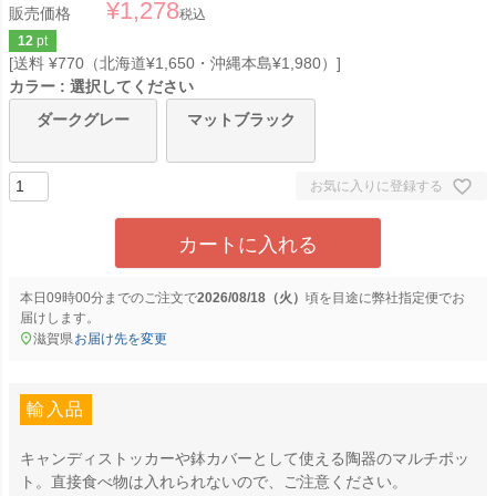
¥
1,278
販売価格
税込
12
pt
送料 ¥770（北海道¥1,650・沖縄本島¥1,980）
カラー
選択してください
ダークグレー
マットブラック
お気に入りに登録する
カートに入れる
本日
09時00分
までのご注文で
2026/08/18（火）
に
弊社指定便
でお
届けします。
滋賀県
お届け先を変更
輸入品
キャンディストッカーや鉢カバーとして使える陶器のマルチポッ
ト。直接食べ物は入れられないので、ご注意ください。