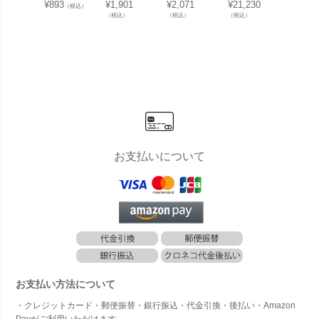
や鉢カバー
鉢カバーと
鉢カバーと
ー 「 クレ
ー 「 
¥
893
¥
1,901
¥
2,071
¥
21,230
¥
85,25
（税込）
としても使
しても使え
しても使え
イポット
イポッ
（税込）
（税込）
（税込）
（税込）
える小物入
る小物入れ
る「陶器の
（CLAYPO
（CLA
れ 「陶器の
「陶器のマ
マルチポッ
T） ハイド
T） 
マルチポッ
ルチポット
ト ブルカデ
ロップラウ
スクエ
ト ブルカデ
ブルカデザ
ザイン （Br
ンド53（Hi
2（Tall
ザイン （Br
イン （Bruk
uka Desig
gh Drop Ro
are 10
uka Desig
a Design）
n） POPC
und 53） 」
」 220
n） SNACK
CHIPS Mサ
ORN Lサイ
48L 高さ53
さ102
S XSサイ
イズ」
ズ」
cm 底穴あ
穴あり
ズ」
り
お支払いについて
お支払い方法について
・クレジットカード・郵便振替・銀行振込・代金引換・後払い・Amazon