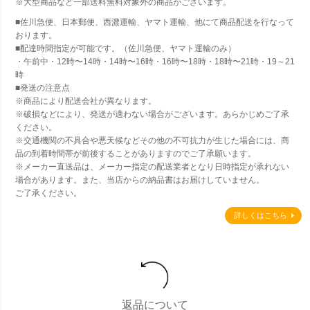
※大型商品など一部送料無料対象外の商品がございます。
■佐川急便、日本郵便、西濃運輸、ヤマト運輸、他にて商品配送を行なって
おります。
■配達時間指定が可能です。（佐川急便、ヤマト運輸のみ）
・午前中・12時〜14時・14時〜16時・16時〜18時・18時〜21時・19～21
時
■発送の注意点
※商品により配送会社が異なります。
※破損などにより、発送が適わない場合がございます。あらかじめご了承
ください。
※交通機関の不具合や悪天候などその他の不可抗力が生じた場合には、商
品の到着時間帯が前後することがありますのでご了承願います。
※メーカー直送品は、メーカー指定の配送業者となり日時指定が承れない
場合があります。また、当店からの納品書はお届けしていません。
ご了承ください。
詳しくはこちら
返品について