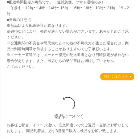
■配達時間指定が可能です。（佐川急便、ヤマト運輸のみ）
・午前中・12時〜14時・14時〜16時・16時〜18時・18時〜21時・19～21
時
■発送の注意点
※商品により配送会社が異なります。
※破損などにより、発送が適わない場合がございます。あらかじめご了承
ください。
※交通機関の不具合や悪天候などその他の不可抗力が生じた場合には、商
品の到着時間帯が前後することがありますのでご了承願います。
※メーカー直送品は、メーカー指定の配送業者となり日時指定が承れない
場合があります。また、当店からの納品書はお届けしていません。
ご了承ください。
詳しくはこちら
返品について
お客様ご都合、イメージ違い、注文間違いでのご返品・交換はお断りして
おります。 商品到着後、必ず3営業日以内に検品をお願い致します。