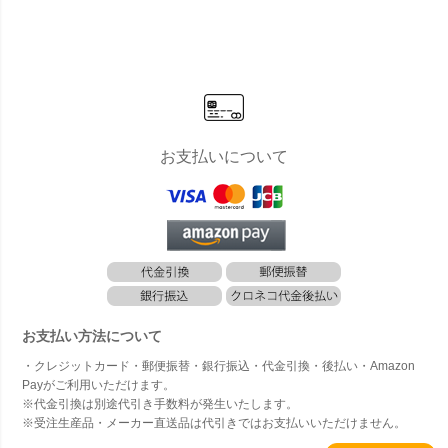
ト ブルカデ
ト ブルカデ
ザイン （Br
ンド53（Hi
2（Tall
ザイン （Br
ザイン （Br
uka Desig
gh Drop Ro
are 10
uka Desig
uka Desig
n） POPC
und 53） 」
」 220
n） GODIS
n） SNACK
ORN Lサイ
48L 高さ53
さ102
（キャンデ
S XSサイ
ズ」
cm 底穴あ
穴あり
ィ） Sサイ
ズ」
り
ズ」
お支払いについて
お支払い方法について
・クレジットカード・郵便振替・銀行振込・代金引換・後払い・Amazon
Payがご利用いただけます。
※代金引換は別途代引き手数料が発生いたします。
※受注生産品・メーカー直送品は代引きではお支払いいただけません。