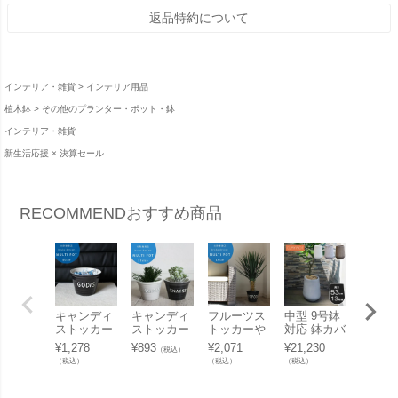
返品特約について
インテリア・雑貨
インテリア用品
植木鉢
その他のプランター・ポット・鉢
インテリア・雑貨
新生活応援 × 決算セール
RECOMMEND
おすすめ商品
キャンディ
キャンディ
フルーツス
中型 9号鉢
大型 1
ストッカー
ストッカー
トッカーや
対応 鉢カバ
対応 
や鉢カバー
や鉢カバー
鉢カバーと
ー 「 クレ
ー 「 
¥
1,278
¥
893
¥
2,071
¥
21,230
¥
85,25
（税込）
としても使
としても使
しても使え
イポット
イポッ
（税込）
（税込）
（税込）
（税込）
える小物入
える小物入
る「陶器の
（CLAYPO
（CLA
れ 「陶器の
れ 「陶器の
マルチポッ
T） ハイド
T） 
マルチポッ
マルチポッ
ト ブルカデ
ロップラウ
スクエ