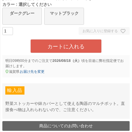
カラー
選択してください
ダークグレー
マットブラック
お気に入りに登録する
カートに入れる
明日
09時00分
までのご注文で
2026/08/18（火）
に
弊社指定便
でお
届けします。
滋賀県
お届け先を変更
輸入品
野菜ストッカーや鉢カバーとして使える陶器のマルチポット。直
接食べ物は入れられないので、ご注意ください。
商品についてのお問い合わせ