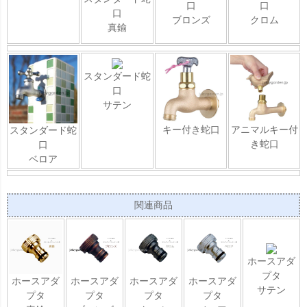
口
口
口
ブロンズ
クロム
真鍮
スタンダード蛇
口
サテン
キー付き蛇口
アニマルキー付
スタンダード蛇
き蛇口
口
ベロア
関連商品
ホースアダ
プタ
ホースアダ
ホースアダ
ホースアダ
ホースアダ
サテン
プタ
プタ
プタ
プタ