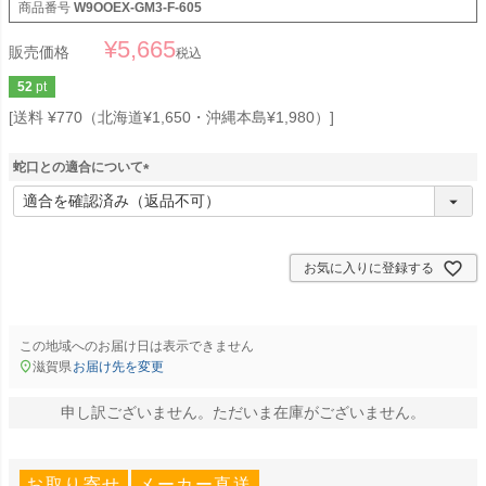
商品番号
W9OOEX-GM3-F-605
¥
5,665
販売価格
税込
52
pt
送料 ¥770（北海道¥1,650・沖縄本島¥1,980）
蛇口との適合について
(
必
須
)
お気に入りに登録する
この地域へのお届け日は表示できません
滋賀県
お届け先を変更
申し訳ございません。ただいま在庫がございません。
お取り寄せ
メーカー直送