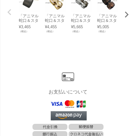
「アニマル
「アニ
「アニマル
「アニマル
「アニマル
蛇口＆スタ
蛇口＆
蛇口＆スタ
蛇口＆スタ
蛇口＆スタ
ンダード蛇
ンダー
ンダード蛇
ンダード蛇
ンダード蛇
¥
3,465
¥
3,465
¥
4,455
¥
5,665
¥
5,005
口 専用 泡
口 専用
口 専用ホー
口 専用ホー
口 専用ホー
（税込）
（税込）
（税込）
（税込）
（税込）
沫アダプタ
沫アダ
スカプラー
スカプラー
スカプラー
ー＜クロム
ー＜ニ
＜真鍮＞」
＜ニッケル
＜ブロンズ
＞」
ルメッ
メッキ＞」
＞」
＞」
お支払いについて