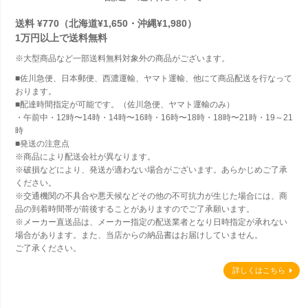
送料 ¥770（北海道¥1,650・沖縄¥1,980）
1万円以上で
送料無料
※大型商品など一部送料無料対象外の商品がございます。
■佐川急便、日本郵便、西濃運輸、ヤマト運輸、他にて商品配送を行なって
おります。
■配達時間指定が可能です。（佐川急便、ヤマト運輸のみ）
・午前中・12時〜14時・14時〜16時・16時〜18時・18時〜21時・19～21
時
■発送の注意点
※商品により配送会社が異なります。
※破損などにより、発送が適わない場合がございます。あらかじめご了承
ください。
※交通機関の不具合や悪天候などその他の不可抗力が生じた場合には、商
品の到着時間帯が前後することがありますのでご了承願います。
※メーカー直送品は、メーカー指定の配送業者となり日時指定が承れない
場合があります。また、当店からの納品書はお届けしていません。
ご了承ください。
詳しくはこちら