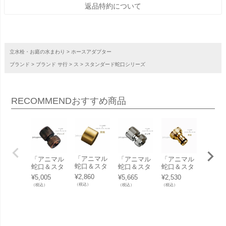
返品特約について
立水栓・お庭の水まわり
ホースアダプター
ブランド
ブランド サ行
ス
スタンダード蛇口シリーズ
RECOMMEND
おすすめ商品
「アニマル
「アニマル
「アニマル
「アニマル
アニマ
蛇口＆スタ
蛇口＆スタ
蛇口＆スタ
蛇口＆スタ
口シリ
ンダード蛇
ンダード蛇
ンダード蛇
ンダード蛇
スタン
¥
2,860
¥
5,005
¥
5,665
¥
2,530
¥
9,570
口 専用 泡
口 専用ホー
口 専用ホー
口 専用ホー
ド蛇口
（税込）
（税込）
（税込）
（税込）
（税込）
沫アダプタ
スカプラー
スカプラー
スアダプタ
ハンド
ー＜真鍮
＜ブロンズ
＜ニッケル
ー＜真鍮
真鍮＞
＞」
＞」
メッキ＞」
＞」