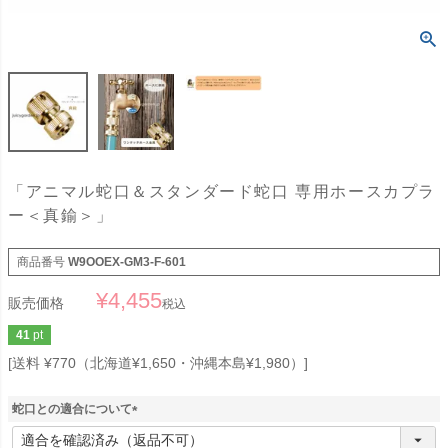
「アニマル蛇口＆スタンダード蛇口 専用ホースカプラ
ー＜真鍮＞」
商品番号
W9OOEX-GM3-F-601
¥
4,455
販売価格
税込
41
pt
送料 ¥770（北海道¥1,650・沖縄本島¥1,980）
蛇口との適合について
(