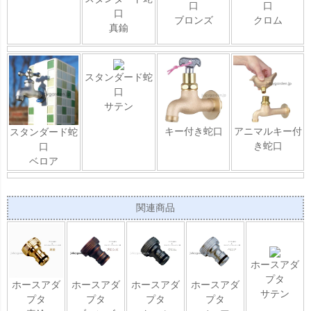
口
口
口
ブロンズ
クロム
真鍮
スタンダード蛇
口
サテン
キー付き蛇口
アニマルキー付
スタンダード蛇
き蛇口
口
ベロア
関連商品
ホースアダ
プタ
ホースアダ
ホースアダ
ホースアダ
ホースアダ
サテン
プタ
プタ
プタ
プタ