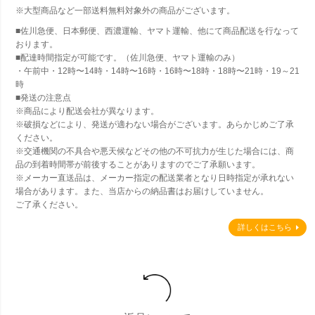
※大型商品など一部送料無料対象外の商品がございます。
■佐川急便、日本郵便、西濃運輸、ヤマト運輸、他にて商品配送を行なって
おります。
■配達時間指定が可能です。（佐川急便、ヤマト運輸のみ）
・午前中・12時〜14時・14時〜16時・16時〜18時・18時〜21時・19～21
時
■発送の注意点
※商品により配送会社が異なります。
※破損などにより、発送が適わない場合がございます。あらかじめご了承
ください。
※交通機関の不具合や悪天候などその他の不可抗力が生じた場合には、商
品の到着時間帯が前後することがありますのでご了承願います。
※メーカー直送品は、メーカー指定の配送業者となり日時指定が承れない
場合があります。また、当店からの納品書はお届けしていません。
ご了承ください。
詳しくはこちら