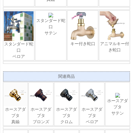
スタンダード蛇
口
サテン
キー付き蛇口
アニマルキー付
スタンダード蛇
き蛇口
口
ベロア
関連商品
ホースアダ
プタ
ホースアダ
ホースアダ
ホースアダ
ホースアダ
サテン
プタ
プタ
プタ
プタ
真鍮
ブロンズ
クロム
ベロア