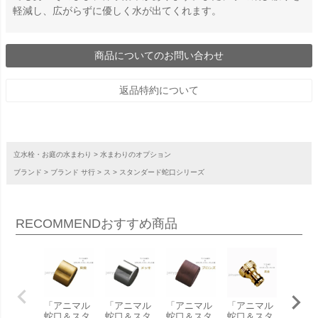
軽減し、広がらずに優しく水が出てくれます。
商品についてのお問い合わせ
返品特約について
立水栓・お庭の水まわり
水まわりのオプション
ブランド
ブランド サ行
ス
スタンダード蛇口シリーズ
RECOMMEND
おすすめ商品
「アニマル
「アニマル
「アニマル
「アニマル
「アニ
蛇口＆スタ
蛇口＆スタ
蛇口＆スタ
蛇口＆スタ
蛇口＆