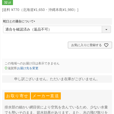
32
pt
送料 ¥770（北海道¥1,650・沖縄本島¥1,980）
蛇口との適合について
(
必
須
)
お気に入りに登録する
この地域へのお届け日は表示できません
滋賀県
お届け先を変更
申し訳ございません。ただいま在庫がございません。
お取り寄せ
メーカー直送
排水部の細かい網目状により空気を含んでいるため、少ない水量
でも勢いそのまま、節水効果があります。また、水の飛び散りを