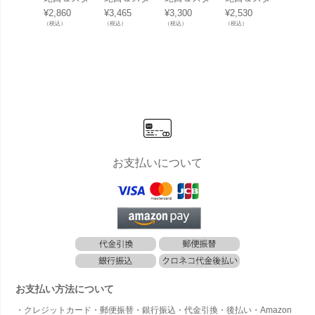
ンダード蛇
ンダード蛇
ンダード蛇
ンダード蛇
ンダー
¥
2,860
¥
3,465
¥
3,300
¥
2,530
¥
3,190
口 専用 泡
口 専用 泡
口 専用 泡
口 専用ホー
口 専
（税込）
（税込）
（税込）
（税込）
（税込）
沫アダプタ
沫アダプタ
沫アダプタ
スアダプタ
スアダ
ー＜真鍮
ー＜ニッケ
ー＜ブロン
ー＜真鍮
ー＜ブ
＞」
ルメッキ
ズ＞」
＞」
ズ＞」
＞」
お支払いについて
お支払い方法について
・クレジットカード・郵便振替・銀行振込・代金引換・後払い・Amazon