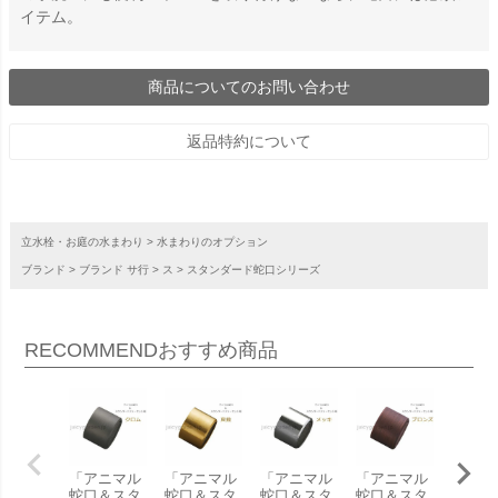
イテム。
商品についてのお問い合わせ
返品特約について
立水栓・お庭の水まわり
水まわりのオプション
ブランド
ブランド サ行
ス
スタンダード蛇口シリーズ
RECOMMEND
おすすめ商品
「アニマル
「アニマル
「アニマル
「アニマル
「アニ
蛇口＆スタ
蛇口＆スタ
蛇口＆スタ
蛇口＆スタ
蛇口＆