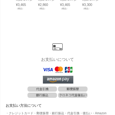
ンダード蛇
ンダード蛇
ンダード蛇
ンダード蛇
ンダー
¥
3,465
¥
2,860
¥
3,465
¥
3,300
¥
2,530
口 専用 泡
口 専用 泡
口 専用 泡
口 専用 泡
口 専
（税込）
（税込）
（税込）
（税込）
（税込）
沫アダプタ
沫アダプタ
沫アダプタ
沫アダプタ
スアダ
ー＜クロム
ー＜真鍮
ー＜ニッケ
ー＜ブロン
ー＜真
＞」
＞」
ルメッキ
ズ＞」
＞」
＞」
お支払いについて
お支払い方法について
・クレジットカード・郵便振替・銀行振込・代金引換・後払い・Amazon