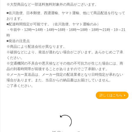
※大型商品など一部送料無料対象外の商品がございます。
■佐川急便、日本郵便、西濃運輸、ヤマト運輸、他にて商品配送を行なって
おります。
■配達時間指定が可能です。（佐川急便、ヤマト運輸のみ）
・午前中・12時〜14時・14時〜16時・16時〜18時・18時〜21時・19～21
時
■発送の注意点
※商品により配送会社が異なります。
※破損などにより、発送が適わない場合がございます。あらかじめご了承
ください。
※交通機関の不具合や悪天候などその他の不可抗力が生じた場合には、商
品の到着時間帯が前後することがありますのでご了承願います。
※メーカー直送品は、メーカー指定の配送業者となり日時指定が承れない
場合があります。また、当店からの納品書はお届けしていません。
ご了承ください。
詳しくはこちら