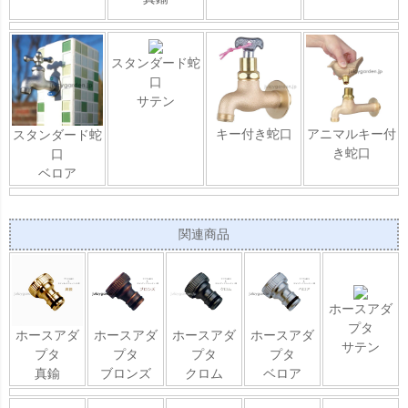
スタンダード蛇
口
サテン
キー付き蛇口
アニマルキー付
スタンダード蛇
き蛇口
口
ベロア
関連商品
ホースアダ
プタ
ホースアダ
ホースアダ
ホースアダ
ホースアダ
サテン
プタ
プタ
プタ
プタ
真鍮
ブロンズ
クロム
ベロア