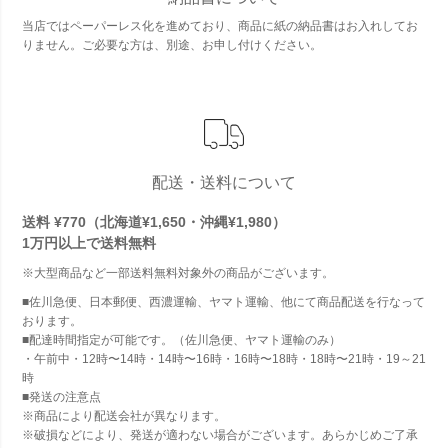
当店ではペーパーレス化を進めており、商品に紙の納品書はお入れしてお
りません。ご必要な方は、別途、お申し付けください。
配送・送料について
送料 ¥770（北海道¥1,650・沖縄¥1,980）
1万円以上で
送料無料
※大型商品など一部送料無料対象外の商品がございます。
■佐川急便、日本郵便、西濃運輸、ヤマト運輸、他にて商品配送を行なって
おります。
■配達時間指定が可能です。（佐川急便、ヤマト運輸のみ）
・午前中・12時〜14時・14時〜16時・16時〜18時・18時〜21時・19～21
時
■発送の注意点
※商品により配送会社が異なります。
※破損などにより、発送が適わない場合がございます。あらかじめご了承