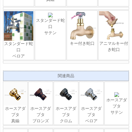
スタンダード蛇
口
サテン
キー付き蛇口
アニマルキー付
スタンダード蛇
き蛇口
口
ベロア
関連商品
ホースアダ
プタ
ホースアダ
ホースアダ
ホースアダ
ホースアダ
サテン
プタ
プタ
プタ
プタ
真鍮
ブロンズ
クロム
ベロア