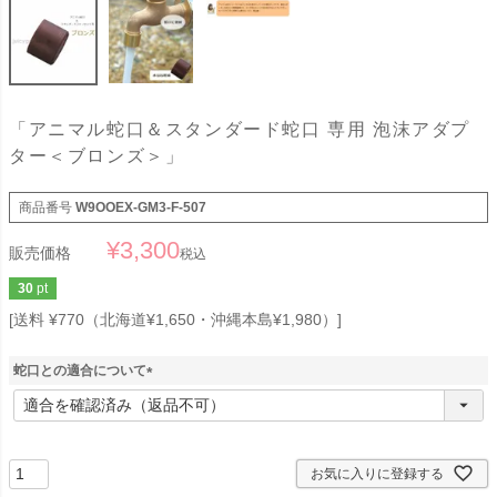
「アニマル蛇口＆スタンダード蛇口 専用 泡沫アダプ
ター＜ブロンズ＞」
商品番号
W9OOEX-GM3-F-507
¥
3,300
販売価格
税込
30
pt
送料 ¥770（北海道¥1,650・沖縄本島¥1,980）
蛇口との適合について
(
必
須
)
お気に入りに登録する