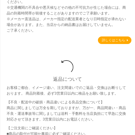
ください。
※交通機関の不具合や悪天候などその他の不可抗力が生じた場合には、商
品の到着時間帯が前後することがありますのでご了承願います。
※メーカー直送品は、メーカー指定の配送業者となり日時指定が承れない
場合があります。また、当店からの納品書はお届けしていません。
ご了承ください。
詳しくはこちら
返品について
お客様ご都合、イメージ違い、注文間違いでのご返品・交換はお断りして
おります。 商品到着後、必ず3営業日以内に検品をお願い致します。
【不良・配送中の破損・商品違いによる良品交換について】
商品に関しましては万全を期しておりますが、万が一、商品間違い・商品
不良・運送事故等に関しましては送料・手数料を当店負担にて早急に交換
対応させて頂きます。3営業日以内にお電話ください。
【ご注文前にご確認ください】
■商品の取付が可能か事前に必ずご確認ください。