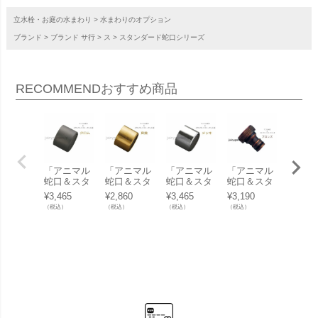
立水栓・お庭の水まわり
水まわりのオプション
ブランド
ブランド サ行
ス
スタンダード蛇口シリーズ
RECOMMEND
おすすめ商品
「アニマル
「アニマル
「アニマル
「アニマル
「アニ
蛇口＆スタ
蛇口＆スタ
蛇口＆スタ
蛇口＆スタ
蛇口＆
ンダード蛇
ンダード蛇
ンダード蛇
ンダード蛇
ンダー
¥
3,465
¥
2,860
¥
3,465
¥
3,190
¥
5,005
口 専用 泡
口 専用 泡
口 専用 泡
口 専用ホー
口 専
（税込）
（税込）
（税込）
（税込）
（税込）
沫アダプタ
沫アダプタ
沫アダプタ
スアダプタ
スカプ
ー＜クロム
ー＜真鍮
ー＜ニッケ
ー＜ブロン
＜ブロ
＞」
＞」
ルメッキ
ズ＞」
＞」
＞」