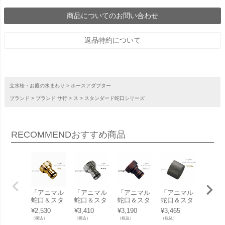
商品についてのお問い合わせ
返品特約について
立水栓・お庭の水まわり
ホースアダプター
ブランド
ブランド サ行
ス
スタンダード蛇口シリーズ
RECOMMEND
おすすめ商品
「アニマル
「アニ
「アニマル
「アニマル
「アニマル
蛇口＆スタ
蛇口＆
蛇口＆スタ
蛇口＆スタ
蛇口＆スタ
ンダード蛇
ンダー
ンダード蛇
ンダード蛇
ンダード蛇
¥
3,465
¥
3,465
¥
2,530
¥
3,410
¥
3,190
口 専用 泡
口 専用
口 専用ホー
口 専用ホー
口 専用ホー
（税込）
（税込）
（税込）
（税込）
（税込）
沫アダプタ
沫アダ
スアダプタ
スアダプタ
スアダプタ