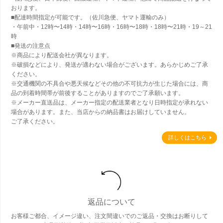
おります。
■配達時間指定が可能です。（佐川急便、ヤマト運輸のみ）
・午前中・12時〜14時・14時〜16時・16時〜18時・18時〜21時・19～21
時
■発送の注意点
※商品により配送会社が異なります。
※破損などにより、発送が適わない場合がございます。あらかじめご了承
ください。
※交通機関の不具合や悪天候などその他の不可抗力が生じた場合には、商
品の到着時間帯が前後することがありますのでご了承願います。
※メーカー直送品は、メーカー指定の配送業者となり日時指定が承れない
場合があります。また、当店からの納品書はお届けしていません。
ご了承ください。
詳しくはこちら
返品について
お客様ご都合、イメージ違い、注文間違いでのご返品・交換はお断りして