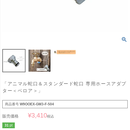
「アニマル蛇口＆スタンダード蛇口 専用ホースアダプ
ター＜ベロア＞」
商品番号
W9OOEX-GM3-F-504
¥
3,410
販売価格
税込
31
pt