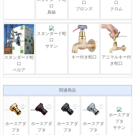
口
口
口
ブロンズ
クロム
真鍮
スタンダード蛇
口
サテン
キー付き蛇口
アニマルキー付
スタンダード蛇
き蛇口
口
ベロア
関連商品
ホースアダ
プタ
ホースアダ
ホースアダ
ホースアダ
ホースアダ
サテン
プタ
プタ
プタ
プタ