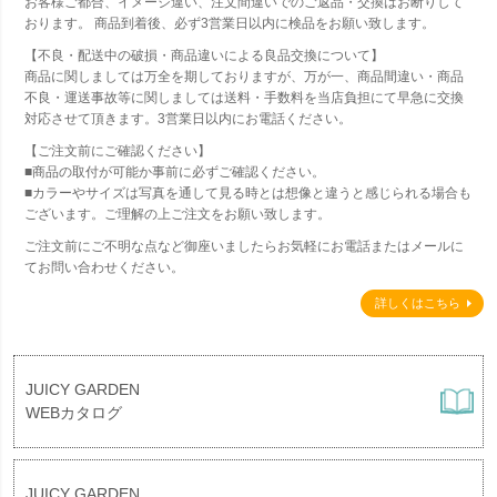
お客様ご都合、イメージ違い、注文間違いでのご返品・交換はお断りして
おります。 商品到着後、必ず3営業日以内に検品をお願い致します。
【不良・配送中の破損・商品違いによる良品交換について】
商品に関しましては万全を期しておりますが、万が一、商品間違い・商品
不良・運送事故等に関しましては送料・手数料を当店負担にて早急に交換
対応させて頂きます。3営業日以内にお電話ください。
【ご注文前にご確認ください】
■商品の取付が可能か事前に必ずご確認ください。
■カラーやサイズは写真を通して見る時とは想像と違うと感じられる場合も
ございます。ご理解の上ご注文をお願い致します。
ご注文前にご不明な点など御座いましたらお気軽にお電話またはメールに
てお問い合わせください。
詳しくはこちら
JUICY GARDEN
WEBカタログ
JUICY GARDEN