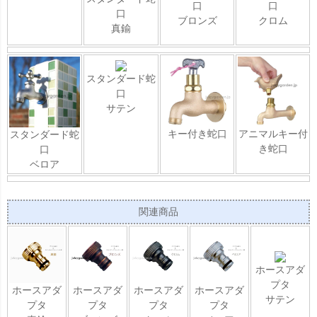
口
口
口
ブロンズ
クロム
真鍮
スタンダード蛇
口
サテン
キー付き蛇口
アニマルキー付
スタンダード蛇
き蛇口
口
ベロア
関連商品
ホースアダ
プタ
ホースアダ
ホースアダ
ホースアダ
ホースアダ
サテン
プタ
プタ
プタ
プタ