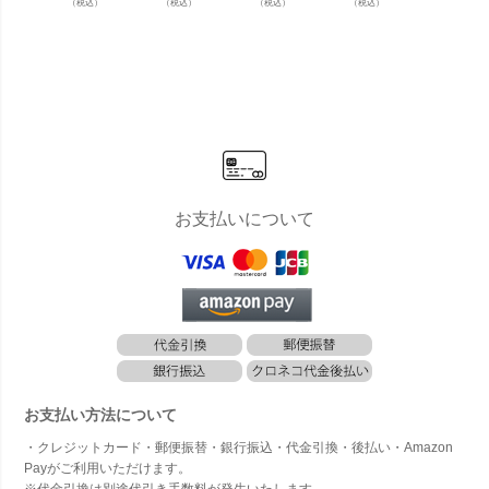
（税込）
（税込）
（税込）
（税込）
（税込）
沫アダプタ
沫アダ
スカプラー
スアダプタ
スアダプタ
ー＜ニッケ
ー＜ク
＜ニッケル
ー＜真鍮
ー＜ブロン
ルメッキ
＞」
メッキ＞」
＞」
ズ＞」
＞」
お支払いについて
お支払い方法について
・クレジットカード・郵便振替・銀行振込・代金引換・後払い・Amazon
Payがご利用いただけます。