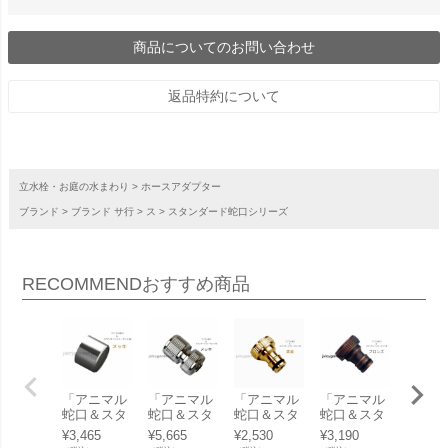
商品についてのお問い合わせ
返品特約について
立水栓・お庭の水まわり
ホースアダプター
ブランド
ブランド サ行
ス
スタンダード蛇口シリーズ
RECOMMEND
おすすめ商品
「アニマル
「アニ
「アニマル
「アニマル
「アニマル
蛇口＆スタ
蛇口＆
蛇口＆スタ
蛇口＆スタ
蛇口＆スタ
ンダード蛇
ンダー
ンダード蛇
ンダード蛇
ンダード蛇
¥
3,465
¥
3,465
¥
5,665
¥
2,530
¥
3,190
口 専用 泡
口 専用
口 専用ホー
口 専用ホー
口 専用ホー