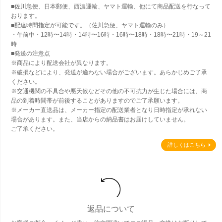
■佐川急便、日本郵便、西濃運輸、ヤマト運輸、他にて商品配送を行なって
おります。
■配達時間指定が可能です。（佐川急便、ヤマト運輸のみ）
・午前中・12時〜14時・14時〜16時・16時〜18時・18時〜21時・19～21
時
■発送の注意点
※商品により配送会社が異なります。
※破損などにより、発送が適わない場合がございます。あらかじめご了承
ください。
※交通機関の不具合や悪天候などその他の不可抗力が生じた場合には、商
品の到着時間帯が前後することがありますのでご了承願います。
※メーカー直送品は、メーカー指定の配送業者となり日時指定が承れない
場合があります。また、当店からの納品書はお届けしていません。
ご了承ください。
詳しくはこちら
返品について