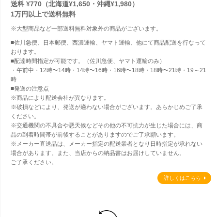
送料 ¥770（北海道¥1,650・沖縄¥1,980）
1万円以上で
送料無料
※大型商品など一部送料無料対象外の商品がございます。
■佐川急便、日本郵便、西濃運輸、ヤマト運輸、他にて商品配送を行なって
おります。
■配達時間指定が可能です。（佐川急便、ヤマト運輸のみ）
・午前中・12時〜14時・14時〜16時・16時〜18時・18時〜21時・19～21
時
■発送の注意点
※商品により配送会社が異なります。
※破損などにより、発送が適わない場合がございます。あらかじめご了承
ください。
※交通機関の不具合や悪天候などその他の不可抗力が生じた場合には、商
品の到着時間帯が前後することがありますのでご了承願います。
※メーカー直送品は、メーカー指定の配送業者となり日時指定が承れない
場合があります。また、当店からの納品書はお届けしていません。
ご了承ください。
詳しくはこちら