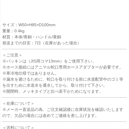
サイズ：W50×H85×D100mm
重量：0.4kg
材質：本体/青銅・ハンドル/黄銅
発送までの目安：7日（在庫があった場合）
＜ご注意＞
※パッキンは（JIS用コマ13mm）をご使用下さい。
※ホース接続にはアニマル蛇口専用ホースアダプターが必要です。
※寒冷地仕様ではありません。
※漏水を避けるために、蛇口を取り付ける前に水道配管中のゴミ等
を出すために水道水を通水してから、取り付けて下さい。
※開閉時、メッキタイプと比べ若干かためになります。
＜在庫について＞
※メーカー直送品の為、ご注文確認後に在庫状況を確認いたします
ので、欠品の場合には改めてご連絡を差し上げます。
＜送料について＞