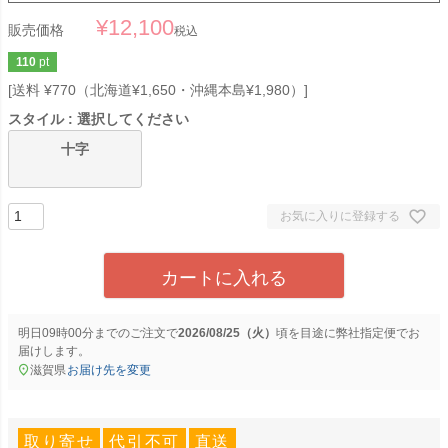
¥
12,100
販売価格
税込
110
pt
送料 ¥770（北海道¥1,650・沖縄本島¥1,980）
スタイル
選択してください
十字
お気に入りに登録する
カートに入れる
明日
09時00分
までのご注文で
2026/08/25（火）
に
弊社指定便
でお
届けします。
滋賀県
お届け先を変更
取り寄せ
代引不可
直送