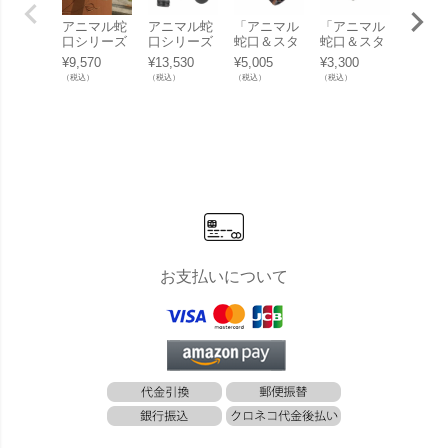
「アニマル
アニマル蛇
アニマル蛇
「アニマル
「アニ
蛇口＆スタ
口シリーズ
口シリーズ
蛇口＆スタ
蛇口＆
ンダード蛇
スタンダー
「スタンダ
ンダード蛇
ンダー
¥
3,300
¥
9,570
¥
13,530
¥
5,005
¥
3,190
口 専用 泡
ド蛇口 十字
ード蛇口 ＜
口 専用ホー
口 専
（税込）
（税込）
（税込）
（税込）
（税込）
沫アダプタ
ハンドル ＜
十字 クロム
スカプラー
スアダ
ー＜ブロン
真鍮＞
＞」
＜ブロンズ
ー＜ブ
ズ＞」
＞」
ズ＞」
お支払いについて