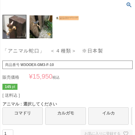
「アニマル蛇口」 ＜４種類＞ ※日本製
商品番号
W3OOEX-GM3-F-10
¥
15,950
販売価格
税込
145
pt
送料込
アニマル
選択してください
コマドリ
カルガモ
イルカ
お気に入りに登録する