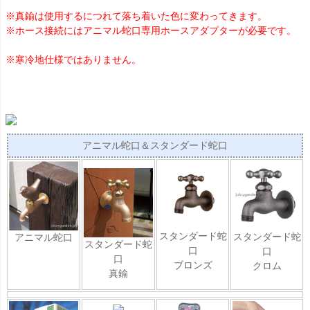
※真鍮は使用するにつれて落ち着いた色に変わってきます。
※ホース接続にはアニマル蛇口専用ホースアダプターが必要です。
※寒冷地仕様ではありません。
アニマル蛇口＆スタンダード蛇口
スタンダード蛇
スタンダード蛇
アニマル蛇口
スタンダード蛇
口
口
口
ブロンズ
クロム
真鍮