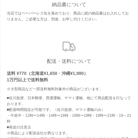
納品書について
当店ではペーパーレス化を進めており、商品に紙の納品書はお入れしてお
りません。ご必要な方は、別途、お申し付けください。
配送・送料について
送料 ¥770（北海道¥1,650・沖縄¥1,980）
1万円以上で
送料無料
※大型商品など一部送料無料対象外の商品がございます。
■佐川急便、日本郵便、西濃運輸、ヤマト運輸、他にて商品配送を行なって
おります。
■配達時間指定が可能です。（佐川急便、ヤマト運輸のみ）
・午前中・12時〜14時・14時〜16時・16時〜18時・18時〜21時・19～21
時
■発送の注意点
※商品により配送会社が異なります。