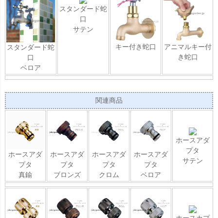
スタンダード蛇
口
サテン
キー付き蛇口
アニマルキー付
スタンダード蛇
き蛇口
口
ベロア
関連商品
ホースアダ
プタ
ホースアダ
ホースアダ
ホースアダ
ホースアダ
サテン
プタ
プタ
プタ
プタ
真鍮
ブロンズ
クロム
ベロア
ホースカプ