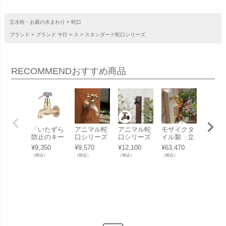
立水栓・お庭の水まわり
蛇口
ブランド
ブランド サ行
ス
スタンダード蛇口シリーズ
RECOMMEND
おすすめ商品
「いたずら
アニマル蛇
アニマル蛇
モザイクタ
「アニ
防止のキー
口シリーズ
口シリーズ
イル製 立
蛇口＆
付き蛇口」
スタンダー
「スタンダ
水栓「モゼ
ンダー
¥
9,350
¥
9,570
¥
12,100
¥
63,470
¥
5,005
キー付き蛇
ド蛇口 十字
ード蛇口 十
ック 補助蛇
口 専
（税込）
（税込）
（税込）
（税込）
（税込）
口 真鍮 日
ハンドル ＜
字ハンドル
口仕様」
スカプ
本製
真鍮＞
ブロンズ」
【上蛇口は
＜ブロ
別売】
＞」