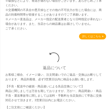
※破損などにより、発送が適わない場合がございます。あらかじめご了承
ください。
※交通機関の不具合や悪天候などその他の不可抗力が生じた場合には、商
品の到着時間帯が前後することがありますのでご了承願います。
※メーカー直送品は、メーカー指定の配送業者となり日時指定が承れない
場合があります。また、当店からの納品書はお届けしていません。
ご了承ください。
詳しくはこちら
返品について
お客様ご都合、イメージ違い、注文間違いでのご返品・交換はお断りして
おります。 商品到着後、必ず3営業日以内に検品をお願い致します。
【不良・配送中の破損・商品違いによる良品交換について】
商品に関しましては万全を期しておりますが、万が一、商品間違い・商品
不良・運送事故等に関しましては送料・手数料を当店負担にて早急に交換
対応させて頂きます。3営業日以内にお電話ください。
【ご注文前にご確認ください】