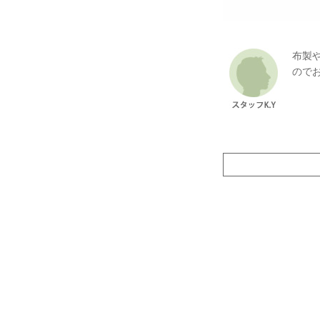
布製
ので