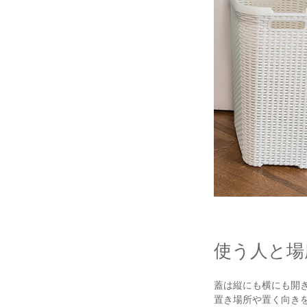
使う人と場
蓋は縦にも横にも開
置き場所や置く向き