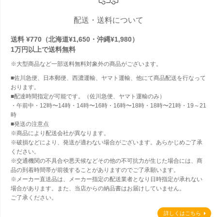
配送・送料について
送料 ¥770（北海道¥1,650・沖縄¥1,980）
1万円以上で
送料無料
※大型商品など一部送料無料対象外の商品がございます。
■佐川急便、日本郵便、西濃運輸、ヤマト運輸、他にて商品配送を行なって
おります。
■配達時間指定が可能です。（佐川急便、ヤマト運輸のみ）
・午前中・12時〜14時・14時〜16時・16時〜18時・18時〜21時・19～21
時
■発送の注意点
※商品により配送会社が異なります。
※破損などにより、発送が適わない場合がございます。あらかじめご了承
ください。
※交通機関の不具合や悪天候などその他の不可抗力が生じた場合には、商
品の到着時間帯が前後することがありますのでご了承願います。
※メーカー直送品は、メーカー指定の配送業者となり日時指定が承れない
場合があります。また、当店からの納品書はお届けしていません。
ご了承ください。
詳しくはこちら