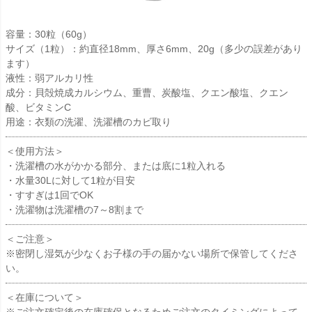
容量：30粒（60g）
サイズ（1粒）：約直径18mm、厚さ6mm、20g（多少の誤差があり
ます）
液性：弱アルカリ性
成分：貝殻焼成カルシウム、重曹、炭酸塩、クエン酸塩、クエン
酸、ビタミンC
用途：衣類の洗濯、洗濯槽のカビ取り
＜使用方法＞
・洗濯槽の水がかかる部分、または底に1粒入れる
・水量30Lに対して1粒が目安
・すすぎは1回でOK
・洗濯物は洗濯槽の7～8割まで
＜ご注意＞
※密閉し湿気が少なくお子様の手の届かない場所で保管してくださ
い。
＜在庫について＞
※ご注文確定後の在庫確保となるためご注文のタイミングによって