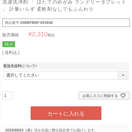
洗濯洗浄剤 「 ほたてのめがみ ランドリータブレット
」 計量いらず 柔軟剤なしでもふんわり
商品番号
S5BBFBBF-003848
¥
2,310
販売価格
税込
21
pt
送料込
配送先送料について
(
必
須
)
お気に入りに登録する
カートに入れる
2026/08/20（木）
に
弊社指定便
でお届けします。