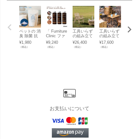
ペットの 消
「 Furniture
工具いらず
工具いらず
工具い
臭 除菌 抗
Clinic ファ
の組み立て
の組み立て
の組み
菌 「 マル
ニチャーク
式チェア
式コンパク
式スツ
¥
1,980
¥
9,240
¥
26,400
¥
17,600
¥
10,45
チ洗浄パウ
リニック チ
「ヨカ （Y
トテーブル
「ヨカ
（税込）
（税込）
（税込）
（税込）
（税込）
ダー ほたて
ークケア メ
OKA） パ
「ヨカ （Y
OKA）
のめがみ 」
ンテナンス
ネルファニ
OKA） パ
ネルフ
水に溶かし
キット 」
チャーシリ
ネルファニ
チャー
てスプレー
チーク用 薄
ーズ YOKA
チャーシリ
ーズ P
するだけ
膜層溶剤 色
CHAIR ヨカ
ーズ PANE
L STO
【スタッフ
調復色剤 保
チェア」
L TABLE パ
パネル
も使用
護修復剤
ネルテーブ
ール」
中！】
ル」
お支払いについて