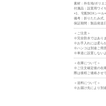
素材：外生地/ポリエ
付属品：設置用ワイヤ
×1、宅配BOXシール
備考：折りたたみ式
保証期間：製品発送日
＜ご注意＞
※完全防水ではあり
※お手入れには柔ら
※ハンコは別途ご用
※車道に設置しない
＜在庫について＞
※ご注文確定後の在
際は後程ご連絡させ
＜送料について＞
※お届け先により別