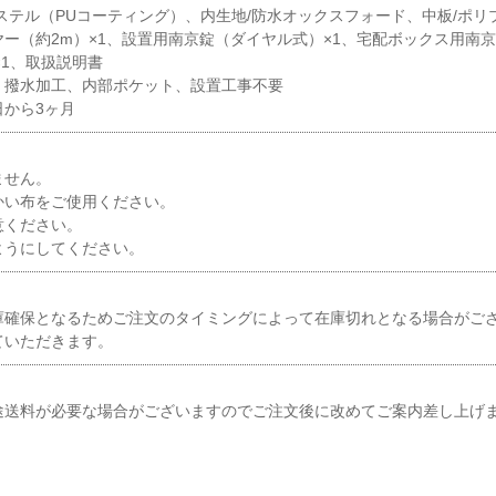
ステル（PUコーティング）、内生地/防水オックスフォード、中板/ポリ
ー（約2m）×1、設置用南京錠（ダイヤル式）×1、宅配ボックス用南
×1、取扱説明書
、撥水加工、内部ポケット、設置工事不要
から3ヶ月
ません。
かい布をご使用ください。
意ください。
ようにしてください。
庫確保となるためご注文のタイミングによって在庫切れとなる場合がご
ていただきます。
途送料が必要な場合がございますのでご注文後に改めてご案内差し上げ