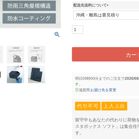
配送先送料について
(
必
須
)
カー
明日
09時00分
までのご注文で
2026/0
す。
滋賀県
お届け先を変更
代引不可
上入上出
留守中もあなたの代わりに荷物
スタボックス ソフト」は集合住
す。