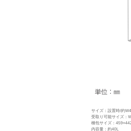
サイズ：設置時/約W421
受取り可能サイズ：W3
梱包サイズ：459×442
内容量：約40L