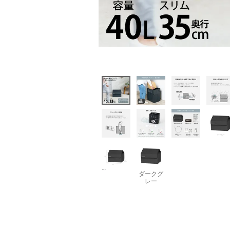
ダークグ
レー