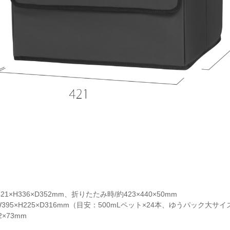
×H336×D352mm、折りたたみ時/約423×440×50mm
95×H225×D316mm（目安：500mLペット×24本、ゆうパック大サイ
×73mm