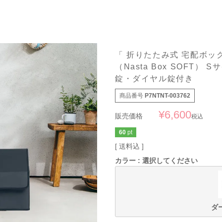
「 折りたたみ式 宅配ボッ
（Nasta Box SOFT） 
錠・ダイヤル錠付き
商品番号
P7NTNT-003762
¥
6,600
販売価格
税込
60
pt
送料込
カラー
選択してください
ダ