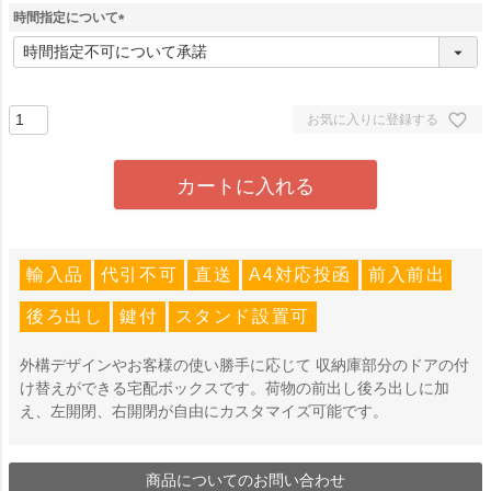
時間指定について
(
必
須
)
お気に入りに登録する
カートに入れる
輸入品
代引不可
直送
A4対応投函
前入前出
後ろ出し
鍵付
スタンド設置可
外構デザインやお客様の使い勝手に応じて 収納庫部分のドアの付
け替えができる宅配ボックスです。荷物の前出し後ろ出しに加
え、左開閉、右開閉が自由にカスタマイズ可能です。
商品についてのお問い合わせ