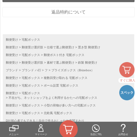
返品特約について
郵便受け
宅配ボックス
郵便受け
郵便受け選択肢
仕様で選ぶ郵便受け
置き型 郵便受け
郵便受け
宅配ボックス
郵便ポスト付き 宅配ボックス
郵便受け
郵便受け選択肢
素材で選ぶ郵便受け
鉄製 郵便受け
ブランド
ブランド ハ行
フ
ブライズボックス（Brizebox）
郵便受け
宅配ボックス
複数回受け取れる 宅配ボックス
すぐに購入
郵便受け
宅配ボックス
ポール設置 宅配ボックス
郵便受け
宅配ボックス
不在がち、ネットショップをよく利用するかたへの宅配ボックス
郵便受け
宅配ボックス
小型の荷物が多い方への宅配ボックス
郵便受け
宅配ボックス
北欧風 宅配ボックス
DIY初心者でもできる！自分で作るおしゃれな玄関まわり
メニュー
マイページ
当店にTEL
お問合せ