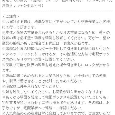
発送までの目安：7営業日（メーカー在庫有り時）、約3～4ヶ月（受
注輸入：キャンセル不可）
＜ご注意＞
※お届けする際は、標準位置にドアがついており交換作業はお客様
にて行って頂きます。
※本体と荷物の重量を合わせるとかなりの重量になるため、壁への
設置の際は必ず壁の強度を確認し設置してください。万が一、壁や
製品の破損があった場合でも保証は一切出来かねます。
※印鑑は付属の印鑑ホルダーを使用して引き出し内側に取り付けた
マグネットフックに引っかけるか、その他適切な方法で宅配ボック
ス内のわかりやすい位置へ設置してください。
※受取り可能な限界内容量を超えた場合引き出しにロックが掛かり
ます。
※製品に閉じ込められると大変危険なため、お子様だけでの使用
や、製品で遊ばせることは絶対におやめください。
※宅配物以外を入れないでください。
※鍵を紛失しないでください。お荷物が取り出せなくなります
※あらゆる場面を想定して宅配ボックスを設置していたとしても、
宅配業者が預け入れせずに持ち帰る場合があります。その際は、お
手数ですが、宅配業者へご連絡・ご確認ください。
※人気商品のため在庫は常に変動しておりますので、ご注文いただ