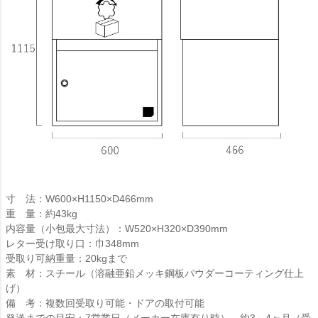
寸 法：W600×H1150×D466mm
重 量：約43kg
内容量（小包最大寸法）：W520×H320×D390mm
レター受け取り口：巾348mm
受取り可納重量：20kgまで
素 材：スチール（溶融亜鉛メッキ鋼板パウダーコーティング仕上
げ）
備 考：複数回受取り可能・ドアの取付可能