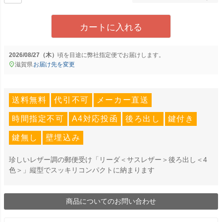
カートに入れる
2026/08/27（木）
に
弊社指定便
でお届けします。
滋賀県
お届け先を変更
送料無料
代引不可
メーカー直送
時間指定不可
A4対応投函
後ろ出し
鍵付き
鍵無し
壁埋込み
珍しいレザー調の郵便受け「リーダ＜サスレザー＞後ろ出し＜4
色＞」縦型でスッキリコンパクトに納まります
商品についてのお問い合わせ