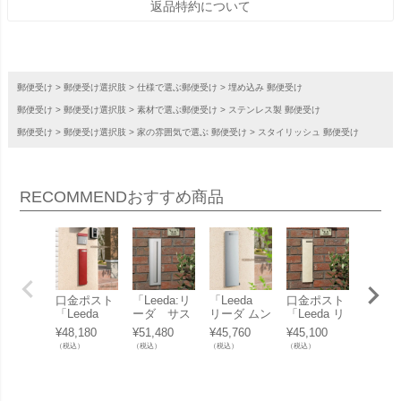
返品特約について
郵便受け
郵便受け選択肢
仕様で選ぶ郵便受け
埋め込み 郵便受け
郵便受け
郵便受け選択肢
素材で選ぶ郵便受け
ステンレス製 郵便受け
郵便受け
郵便受け選択肢
家の雰囲気で選ぶ 郵便受け
スタイリッシュ 郵便受け
RECOMMEND
おすすめ商品
口金ポスト
「Leeda:リ
「Leeda
口金ポスト
「口金
「Leeda
ーダ サス
リーダ ムン
「Leeda リ
ト CO
リーダ ムン
レザー 後
ト 後ろ出
ーダ ムント
A コ
¥
48,180
¥
51,480
¥
45,760
¥
45,100
¥
40,48
ト 後ろ出
ろ出し ステ
し アルミ
前出し」 ダ
05/15
（税込）
（税込）
（税込）
（税込）
（税込）
し」 ※ダ
ンレスシル
シルバー」
イヤル錠付
ヤル錠
イヤル錠付
バー」 ※ダ
※ダイヤ
き 縦型 郵
プ」 
郵便受け 壁
イヤル錠 郵
ル錠付き 郵
便受け 壁埋
け 壁
埋込
便受け 壁埋
便受け 壁埋
込