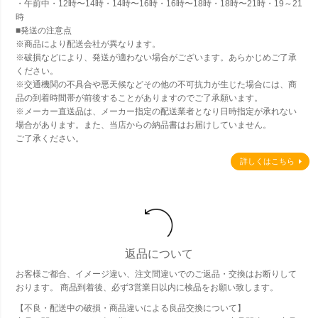
・午前中・12時〜14時・14時〜16時・16時〜18時・18時〜21時・19～21
時
■発送の注意点
※商品により配送会社が異なります。
※破損などにより、発送が適わない場合がございます。あらかじめご了承
ください。
※交通機関の不具合や悪天候などその他の不可抗力が生じた場合には、商
品の到着時間帯が前後することがありますのでご了承願います。
※メーカー直送品は、メーカー指定の配送業者となり日時指定が承れない
場合があります。また、当店からの納品書はお届けしていません。
ご了承ください。
詳しくはこちら
返品について
お客様ご都合、イメージ違い、注文間違いでのご返品・交換はお断りして
おります。 商品到着後、必ず3営業日以内に検品をお願い致します。
【不良・配送中の破損・商品違いによる良品交換について】