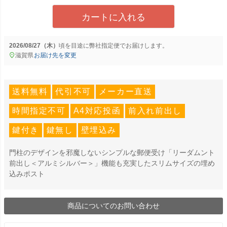
カートに入れる
2026/08/27（木）
に
弊社指定便
でお届けします。
滋賀県
お届け先を変更
送料無料
代引不可
メーカー直送
時間指定不可
A4対応投函
前入れ前出し
鍵付き
鍵無し
壁埋込み
門柱のデザインを邪魔しないシンプルな郵便受け「リーダムント
前出し＜アルミシルバー＞」機能も充実したスリムサイズの埋め
込みポスト
商品についてのお問い合わせ