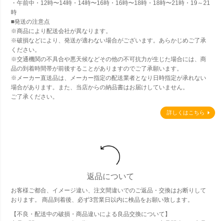
・午前中・12時〜14時・14時〜16時・16時〜18時・18時〜21時・19～21
時
■発送の注意点
※商品により配送会社が異なります。
※破損などにより、発送が適わない場合がございます。あらかじめご了承
ください。
※交通機関の不具合や悪天候などその他の不可抗力が生じた場合には、商
品の到着時間帯が前後することがありますのでご了承願います。
※メーカー直送品は、メーカー指定の配送業者となり日時指定が承れない
場合があります。また、当店からの納品書はお届けしていません。
ご了承ください。
詳しくはこちら
返品について
お客様ご都合、イメージ違い、注文間違いでのご返品・交換はお断りして
おります。 商品到着後、必ず3営業日以内に検品をお願い致します。
【不良・配送中の破損・商品違いによる良品交換について】