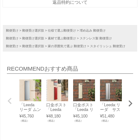
返品特約について
郵便受け
郵便受け選択肢
仕様で選ぶ郵便受け
埋め込み 郵便受け
郵便受け
郵便受け選択肢
素材で選ぶ郵便受け
ステンレス製 郵便受け
郵便受け
郵便受け選択肢
家の雰囲気で選ぶ 郵便受け
スタイリッシュ 郵便受け
RECOMMEND
おすすめ商品
「Leeda
口金ポスト
口金ポスト
「Leeda:リ
「ROU
リーダ ムン
「Leeda
「Leeda リ
ーダ サス
ルー
ト 後ろ出
リーダ ムン
ーダ ムント
レザー 後
ムント
¥
45,760
¥
48,180
¥
45,100
¥
51,480
¥
57,42
し アルミ
ト 後ろ出
前出し」 ダ
ろ出し ステ
ルミシ
（税込）
（税込）
（税込）
（税込）
（税込）
シルバー」
し」 ※ダ
イヤル錠付
ンレスシル
ー」 0
※ダイヤ
イヤル錠付
き 縦型 郵
バー」 ※ダ
5タ
ル錠付き 郵
郵便受け 壁
便受け 壁埋
イヤル錠 郵
※ダイ
便受け 壁埋
埋込
込
便受け 壁埋
錠 郵