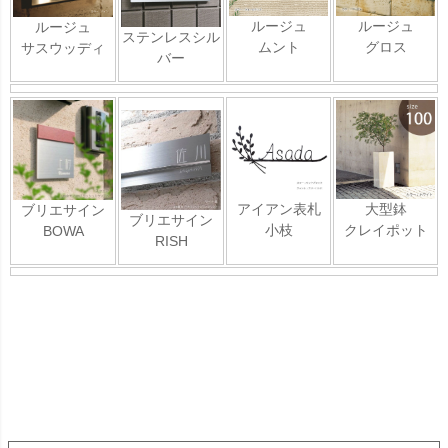
ルージュ
ルージュ
ルージュ
ステンレスシル
ムント
グロス
サスウッディ
バー
アイアン表札
大型鉢
ブリエサイン
ブリエサイン
小枝
クレイポット
BOWA
RISH