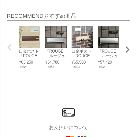
RECOMMEND
おすすめ商品
口金ポスト
「ROUGE
口金ポスト
「ROUGE
「口金
「ROUGE
ルージュ
「ROUGE
ルージュ
ト CO
ルージュ
サスウッデ
ルージュ
ムント ア
A コ
¥
63,250
¥
54,780
¥
65,560
¥
57,420
¥
40,48
ムント」 05
ィ＜ステン
マカラ」 05
ルミシルバ
05/15
（税込）
（税込）
（税込）
（税込）
（税込）
／15タイ
レスシルバ
／15タイ
ー」 05／1
ヤル錠
プ ※木目
ー＞」 05
プ ※ダイ
5タイプ
プ」 
調 郵便受け
／15タイプ
ヤル錠 郵便
※ダイヤル
け 壁
壁埋込
郵便受け 壁
受け 壁埋込
錠 郵便受け
埋込
壁埋込
お支払いについて