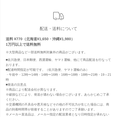
配送・送料について
送料 ¥770（北海道¥1,650・沖縄¥1,980）
1万円以上で
送料無料
※大型商品など一部送料無料対象外の商品がございます。
■佐川急便、日本郵便、西濃運輸、ヤマト運輸、他にて商品配送を行なって
おります。
■配達時間指定が可能です。（佐川急便、ヤマト運輸のみ）
・午前中・12時〜14時・14時〜16時・16時〜18時・18時〜21時・19～21
時
■発送の注意点
※商品により配送会社が異なります。
※破損などにより、発送が適わない場合がございます。あらかじめご了承
ください。
※交通機関の不具合や悪天候などその他の不可抗力が生じた場合には、商
品の到着時間帯が前後することがありますのでご了承願います。
※メーカー直送品は、メーカー指定の配送業者となり日時指定が承れない