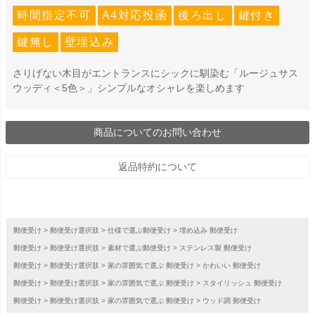
時間指定不可
A4対応投函
後ろ出し
鍵付き
鍵無し
壁埋込み
さりげない木目がエントランスにシックに馴染む「ルージュサス
ウッディ＜5色＞」シンプルなオシャレを楽しめます
商品についてのお問い合わせ
返品特約について
郵便受け
郵便受け選択肢
仕様で選ぶ郵便受け
埋め込み 郵便受け
郵便受け
郵便受け選択肢
素材で選ぶ郵便受け
ステンレス製 郵便受け
郵便受け
郵便受け選択肢
家の雰囲気で選ぶ 郵便受け
かわいい 郵便受け
郵便受け
郵便受け選択肢
家の雰囲気で選ぶ 郵便受け
スタイリッシュ 郵便受け
郵便受け
郵便受け選択肢
家の雰囲気で選ぶ 郵便受け
ウッド調 郵便受け