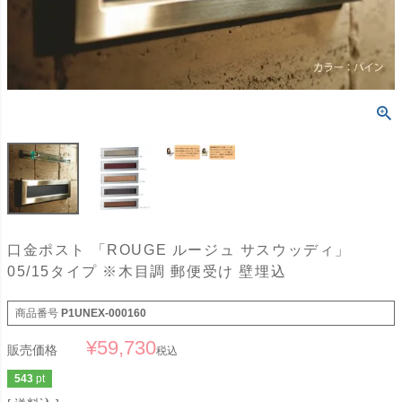
口金ポスト 「ROUGE ルージュ サスウッディ」
05/15タイプ ※木目調 郵便受け 壁埋込
商品番号
P1UNEX-000160
¥
59,730
販売価格
税込
543
pt