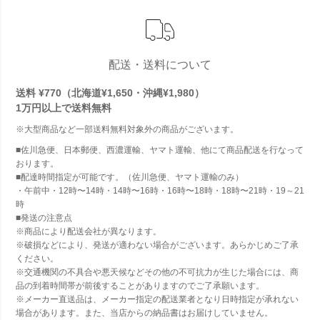
配送・送料について
送料 ¥770（北海道¥1,650・沖縄¥1,980）
1万円以上で
送料無料
※大型商品など一部送料無料対象外の商品がございます。
■佐川急便、日本郵便、西濃運輸、ヤマト運輸、他にて商品配送を行なって
おります。
■配達時間指定が可能です。（佐川急便、ヤマト運輸のみ）
・午前中・12時〜14時・14時〜16時・16時〜18時・18時〜21時・19～21
時
■発送の注意点
※商品により配送会社が異なります。
※破損などにより、発送が適わない場合がございます。あらかじめご了承
ください。
※交通機関の不具合や悪天候などその他の不可抗力が生じた場合には、商
品の到着時間帯が前後することがありますのでご了承願います。
※メーカー直送品は、メーカー指定の配送業者となり日時指定が承れない
場合があります。また、当店からの納品書はお届けしていません。