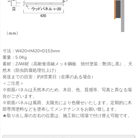
寸法：W420×H420×D153mm
重量：5.0Kg
素材：ZAM材（高耐食溶融メッキ鋼板 焼付塗装：艶消し黒）、天
然木（防虫防腐処理仕上げ）
発送までの目安：約8営業日（在庫のある場合）
＜ご注意＞
※前面パネルは天然木のため、木目、色、質感等、写真と異なる場
合がございます。
※前面パネルは風雨、太陽光により色褪せいたします。定期的に木
部専用塗料などを塗布してメンテナンスをお願い致します。
★取り出し扉の左右の位置は、施工前に現場で付け替え可能です。