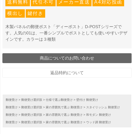
送料無料
代引不可
メーカー直送
A4対応投函
横出し
鍵付き
木製パネルの郵便ポスト「ディーポスト」D-POSTシリーズで
す。人気の01は、一番シンプルでポストとしても使いやすいデザ
インです。カラーは３種類
商品についてのお問い合わせ
返品特約について
郵便受け
郵便受け選択肢
仕様で選ぶ郵便受け
壁付け 郵便受け
郵便受け
郵便受け選択肢
家の雰囲気で選ぶ 郵便受け
スタイリッシュ 郵便受け
郵便受け
郵便受け選択肢
家の雰囲気で選ぶ 郵便受け
和モダン 郵便受け
郵便受け
郵便受け選択肢
家の雰囲気で選ぶ 郵便受け
ウッド調 郵便受け