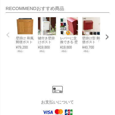
RECOMMEND
おすすめ商品
壁掛け 和風
鍵付き壁掛
レバーに交
壁掛け型 郵
塩害 錆
郵便ポスト
けポスト
換できる 壁
便ポスト 「
強い 
「D-POST
「ペンネ社
掛ポスト
LIKE ライ
ポスト
¥
79,200
¥
19,800
¥
19,800
¥
40,700
¥
33,00
ディーポス
（Penne）
「ペンネ社
ク 」 郵便
ンネ社
（税込）
（税込）
（税込）
（税込）
（税込）
ト 03」 郵
壁掛け郵便
（Penne）
受け 壁付け
enne）
便受け 壁付
ポスト STE
壁掛け郵便
掛け 
け
ELY スティ
ポスト STE
スト D
ーリー （※
ELY スティ
GN デ
レバー無
ーリー （レ
ン」 
し）」 郵便
バー付
け 壁
受け 壁付け
き）」 郵便
受け 壁付け
お支払いについて