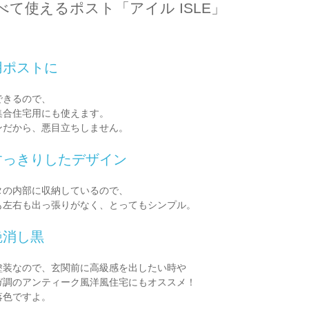
て使えるポスト「アイル ISLE」
用ポストに
できるので、
集合住宅用にも使えます。
ンだから、悪目立ちしません。
すっきりしたデザイン
タの内部に収納しているので、
も左右も出っ張りがなく、とってもシンプル。
艶消し黒
塗装なので、玄関前に高級感を出したい時や
ガ調のアンティーク風洋風住宅にもオススメ！
落色ですよ。