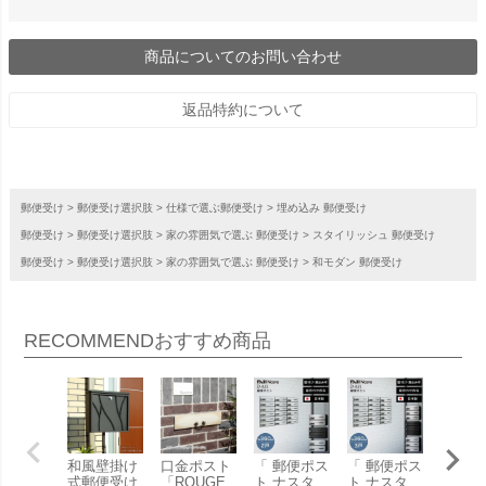
商品についてのお問い合わせ
返品特約について
郵便受け
郵便受け選択肢
仕様で選ぶ郵便受け
埋め込み 郵便受け
郵便受け
郵便受け選択肢
家の雰囲気で選ぶ 郵便受け
スタイリッシュ 郵便受け
郵便受け
郵便受け選択肢
家の雰囲気で選ぶ 郵便受け
和モダン 郵便受け
RECOMMEND
おすすめ商品
和風壁掛け
口金ポスト
「 郵便ポス
「 郵便ポス
「 郵
式郵便受け
「ROUGE
ト ナスタ
ト ナスタ
ト ナ