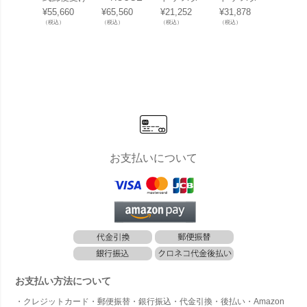
「Wabi pos
ルージュ
ディオール
ディオール
ディオ
¥
55,660
¥
65,560
¥
21,252
¥
31,878
¥
25,41
t ワビポス
マカラ」 05
（Nasta D-
（Nasta D-
（Nast
（税込）
（税込）
（税込）
（税込）
（税込）
ト 壁掛け式
／15タイ
ALL） W36
ALL） W36
ALL） 
※ダイヤル
プ ※ダイ
0×H120 前
0×H120 前
0×H12
錠」
ヤル錠 郵便
入前出・防
入前出・防
入後出
受け 壁埋込
滴・静音大
滴・静音大
滴・静
型ダイヤル
型ダイヤル
型ダイ
錠タイプ 2
錠タイプ 3
錠タイプ
戸 KS-MB4
戸 KS-MB4
戸 KS-
202PU-2L
202PU-3L
402PU
」 マンショ
」 マンショ
」 マ
ン・集合住
ン・集合住
ン・集
宅向け 郵便
宅向け 郵便
宅向け
受け 壁付け
受け 壁付け
受け 
壁埋込
壁埋込
お支払いについて
お支払い方法について
・クレジットカード・郵便振替・銀行振込・代金引換・後払い・Amazon