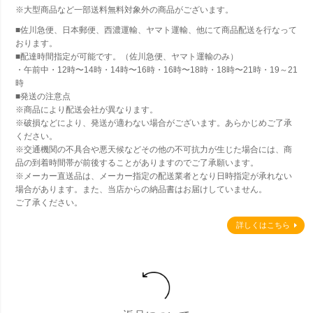
※大型商品など一部送料無料対象外の商品がございます。
■佐川急便、日本郵便、西濃運輸、ヤマト運輸、他にて商品配送を行なって
おります。
■配達時間指定が可能です。（佐川急便、ヤマト運輸のみ）
・午前中・12時〜14時・14時〜16時・16時〜18時・18時〜21時・19～21
時
■発送の注意点
※商品により配送会社が異なります。
※破損などにより、発送が適わない場合がございます。あらかじめご了承
ください。
※交通機関の不具合や悪天候などその他の不可抗力が生じた場合には、商
品の到着時間帯が前後することがありますのでご了承願います。
※メーカー直送品は、メーカー指定の配送業者となり日時指定が承れない
場合があります。また、当店からの納品書はお届けしていません。
ご了承ください。
詳しくはこちら