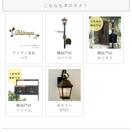
こちらもオススメ！
アイアン表札
機能門柱
機能門柱
バラ
ユーリス
オニキス
機能門柱
キチラー
ツィーム
9707