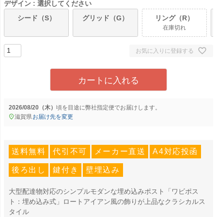
デザイン
選択してください
シード（S）
グリッド（G）
リング（R）
在庫切れ
お気に入りに登録する
カートに入れる
2026/08/20（木）
に
弊社指定便
でお届けします。
滋賀県
お届け先を変更
送料無料
代引不可
メーカー直送
A4対応投函
後ろ出し
鍵付き
壁埋込み
大型配達物対応のシンプルモダンな埋め込みポスト「ワビポス
ト：埋め込み式」ロートアイアン風の飾りが上品なクラシカルス
タイル