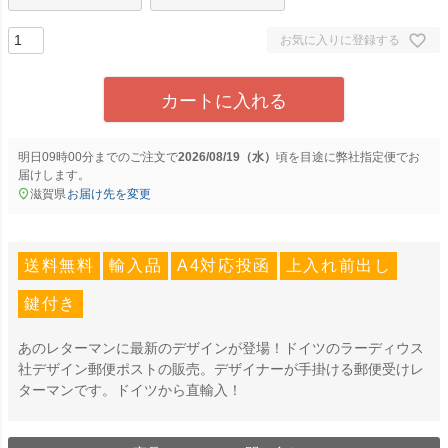
お気に入りに登録する
カートに入れる
明日
09時00分
までのご注文で
2026/08/19（水）
に
弊社指定便
でお
届けします。
滋賀県
お届け先を変更
送料無料
輸入品
A4対応投函
上入れ前出し
鍵付き
あのレターマンに最新のデザインが登場！ドイツのラーディウス
社デザイン郵便ポストの販売。デザイナーが手掛ける郵便受けレ
ターマンです。ドイツから直輸入！