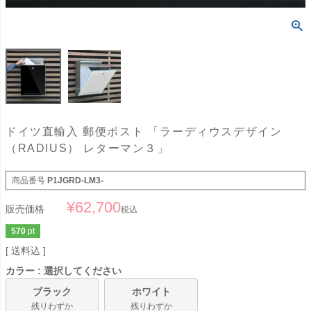
ドイツ直輸入 郵便ポスト 「ラーディウスデザイン
（RADIUS） レターマン３」
商品番号
P1JGRD-LM3-
¥
62,700
販売価格
税込
570
pt
送料込
カラー
選択してください
ブラック
ホワイト
残りわずか
残りわずか