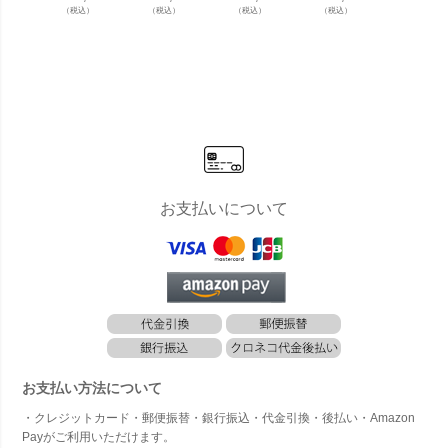
「ラーディ
S） レター
【返品不
S） レター
ッハ gl
（税込）
（税込）
（税込）
（税込）
（税込）
ウスデザイ
マン専用ス
可】 「ラー
マン２ カラ
st.woo
ン （RADIU
タンド １本
ディウスデ
ー 新聞受け
ラスノ
S） レター
足タイプ
ザイン （R
付き」
ウッド
マン ミニ
（レターマ
ADIUS） レ
れオー
名入れ付
ン１・レタ
ターマン２
付き」
き」
ーマン２・
カラー 新聞
レターマン
受け付き」
ミニ用）」
お支払いについて
お支払い方法について
・クレジットカード・郵便振替・銀行振込・代金引換・後払い・Amazon
Payがご利用いただけます。