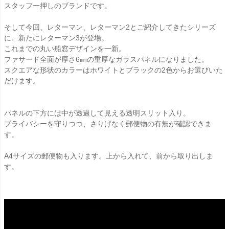
スタッフ一押しのブランドです。
そして今回、レターマン、レターマン2とご紹介してきたシリーズ
に、新たにレターマン3が登場。
これまでの丸い船窓デザインを一新。
ファサード全面が厚さ6㎜の重厚なガラスパネルになりました。
スクエアな形状のカラーはホワイトとブラックの2色からお選びいた
だけます。
パネルの下方には中が透過して見える透明スリット入り。
プライバシーを守りつつ、さりげなく郵便物の有無が確認できま
す。
A4サイズの郵便物も入ります。上から入れて、前から取り出しま
す。