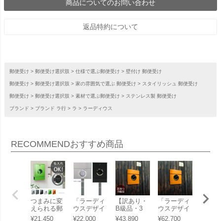
商品についてのお問い合わせ
返品特約について
郵便受け
郵便受け選択肢
仕様で選ぶ郵便受け
壁付け 郵便受け
郵便受け
郵便受け選択肢
家の雰囲気で選ぶ 郵便受け
スタイリッシュ 郵便受け
郵便受け
郵便受け選択肢
素材で選ぶ郵便受け
ステンレス製 郵便受け
ブランド
ブランド ラ行
ラ
ラーディウス
RECOMMEND
おすすめ商品
つまみに変
「ラーディ
【訳あり・
「ラーディ
ドイツ
えられる郵
ウスデザイ
B級品・3
ウスデザイ
便ポス
便ポスト
ン （RADIU
0%OFF】
ン （RADIU
「カイ
¥
21,450
¥
22,000
¥
43,890
¥
62,700
¥
87,56