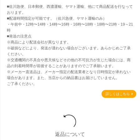
■佐川急便、日本郵便、西濃運輸、ヤマト運輸、他にて商品配送を行なって
おります。
■配達時間指定が可能です。（佐川急便、ヤマト運輸のみ）
・午前中・12時〜14時・14時〜16時・16時〜18時・18時〜21時・19～21
時
■発送の注意点
※商品により配送会社が異なります。
※破損などにより、発送が適わない場合がございます。あらかじめご了承
ください。
※交通機関の不具合や悪天候などその他の不可抗力が生じた場合には、商
品の到着時間帯が前後することがありますのでご了承願います。
※メーカー直送品は、メーカー指定の配送業者となり日時指定が承れない
場合があります。また、当店からの納品書はお届けしていません。
ご了承ください。
詳しくはこちら
返品について