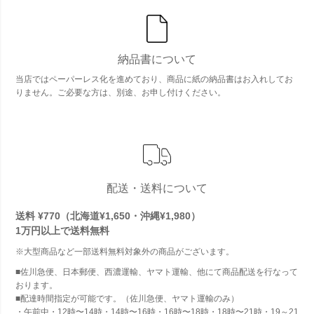
納品書について
当店ではペーパーレス化を進めており、商品に紙の納品書はお入れしてお
りません。ご必要な方は、別途、お申し付けください。
配送・送料について
送料 ¥770（北海道¥1,650・沖縄¥1,980）
1万円以上で
送料無料
※大型商品など一部送料無料対象外の商品がございます。
■佐川急便、日本郵便、西濃運輸、ヤマト運輸、他にて商品配送を行なって
おります。
■配達時間指定が可能です。（佐川急便、ヤマト運輸のみ）
・午前中・12時〜14時・14時〜16時・16時〜18時・18時〜21時・19～21