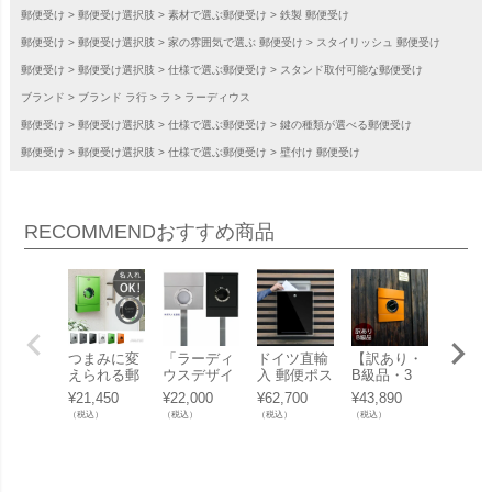
郵便受け
郵便受け選択肢
素材で選ぶ郵便受け
鉄製 郵便受け
郵便受け
郵便受け選択肢
家の雰囲気で選ぶ 郵便受け
スタイリッシュ 郵便受け
郵便受け
郵便受け選択肢
仕様で選ぶ郵便受け
スタンド取付可能な郵便受け
ブランド
ブランド ラ行
ラ
ラーディウス
郵便受け
郵便受け選択肢
仕様で選ぶ郵便受け
鍵の種類が選べる郵便受け
郵便受け
郵便受け選択肢
仕様で選ぶ郵便受け
壁付け 郵便受け
RECOMMEND
おすすめ商品
つまみに変
「ラーディ
ドイツ直輸
【訳あり・
「ラー
えられる郵
ウスデザイ
入 郵便ポス
B級品・3
ウスデ
便ポスト
ン （RADIU
ト 「ラーデ
0%OFF】
ン （R
¥
21,450
¥
22,000
¥
62,700
¥
43,890
¥
62,70
「ラーディ
S） レター
ィウスデザ
【返品不
S） 
（税込）
（税込）
（税込）
（税込）
（税込）
ウスデザイ
マン専用ス
イン （RAD
可】 「ラー
マン２
ン （RADIU
タンド １本
IUS） レタ
ディウスデ
ー 新
S） レター
足タイプ
ーマン３」
ザイン （R
付き」
マン ミニ
（レターマ
ADIUS） レ
名入れ付
ン１・レタ
ターマン２