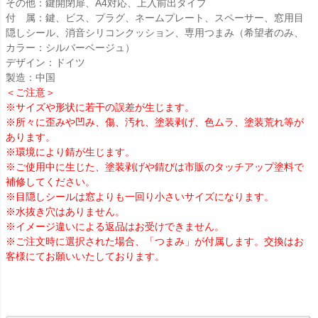
その他：鍵開閉扉、A4対応、上入前出タイプ
付 属：鍵、ビス、プラグ、ネームプレート、スペーサー、窓用目
隠しシール、消音シリコンクッション、専用つまみ（希望者のみ、
カラー：シルバーベージュ）
デザイン：ドイツ
製造：中国
＜ご注意＞
※サイズや形状に若干の誤差が生じます。
※所々に歪みや凹み、傷、汚れ、塗装剥げ、色ムラ、塗装荒れ等が
あります。
※環境により錆が生じます。
※ご使用中に生じた、塗装剥げや錆びは市販のタッチアップ塗料で
補修してください。
※目隠しシールは窓よりも一回り小さいサイズになります。
※水抜き穴はありません。
※イメージ違いによる返品はお受けできません。
※ご注文時に選択された場合、「つまみ」が付属します。交換はお
客様にてお願いいたしております。