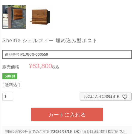
Shelfie シェルフィー 埋め込み型ポスト
商品番号
P1JGJG-000559
¥
63,800
販売価格
税込
580
pt
送料込
お気に入りに登録する
カートに入れる
明日
09時00分
までのご注文で
2026/08/19（水）
に
弊社指定便
でお