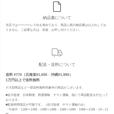
納品書について
当店ではペーパーレス化を進めており、商品に紙の納品書はお入れしてお
りません。ご必要な方は、別途、お申し付けください。
配送・送料について
送料 ¥770（北海道¥1,650・沖縄¥1,980）
1万円以上で
送料無料
※大型商品など一部送料無料対象外の商品がございます。
■佐川急便、日本郵便、西濃運輸、ヤマト運輸、他にて商品配送を行なって
おります。
■配達時間指定が可能です。（佐川急便、ヤマト運輸のみ）
・午前中・12時〜14時・14時〜16時・16時〜18時・18時〜21時・19～21