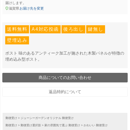
届けします。
滋賀県
お届け先を変更
送料無料
A4対応投函
後ろ出し
鍵無し
壁埋込み
ポスト 味のあるアンティーク加工が施された木製パネルが特徴の
埋め込み型ポスト。
商品についてのお問い合わせ
返品特約について
郵便受け
ジューシーガーデンオリジナル 郵便受け
郵便受け
郵便受け選択肢
家の雰囲気で選ぶ 郵便受け
かわいい 郵便受け