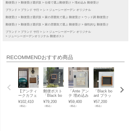
郵便受け
郵便受け選択肢
仕様で選ぶ郵便受け
埋め込み 郵便受け
ブランド
ブランド サ行
シ
ジューシーガーデン オリジナル
郵便受け
郵便受け選択肢
家の雰囲気で選ぶ 郵便受け
ウッド調 郵便受け
郵便受け
郵便受け選択肢
家の雰囲気で選ぶ 郵便受け
個性的な 郵便受け
ブランド
ブランド サ行
シ
ジューシーガーデン オリジナル
ジューシーガーデンオリジナル 郵便ポスト
RECOMMEND
おすすめ商品
【アンティ
郵便ポスト
「Ante アン
「Black bo
ドーム
ークカフェ
「Black bo
テ 埋め込み
ard ブラッ
ザ窯 
スタイル 埋
ard ブラッ
型ポスト」
クボード 埋
用石窯
¥
102,410
¥
79,200
¥
59,400
¥
57,200
¥
290,4
め込みポス
クボード 埋
め込み型ポ
キルン
（税込）
（税込）
（税込）
（税込）
（税込）
ト＆表札セ
め込み型ポ
スト」
ーセッ
ット】「埋
スト 表札あ
本体＋
め込みポス
り」
カバー
ト Shelfie＆
ステンレス
表札（6種