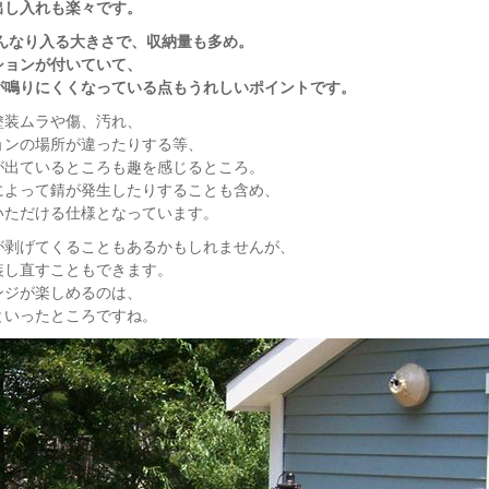
出し入れも楽々です。
すんなり入る大きさで、収納量も多め。
ションが付いていて、
が鳴りにくくなっている点もうれしいポイントです。
塗装ムラや傷、汚れ、
ョンの場所が違ったりする等、
が出ているところも趣を感じるところ。
によって錆が発生したりすることも含め、
いただける仕様となっています。
が剥げてくることもあるかもしれませんが、
装し直すこともできます。
ンジが楽しめるのは、
といったところですね。