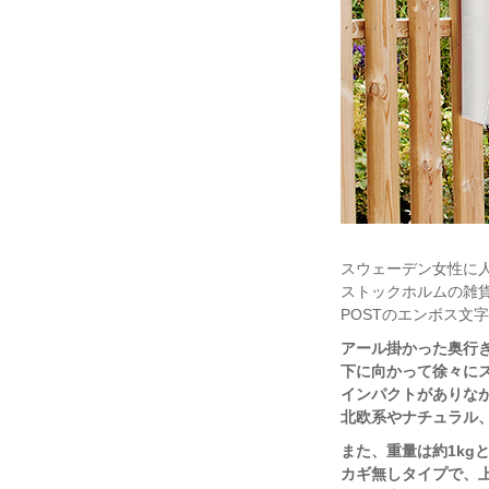
スウェーデン女性に
ストックホルムの雑貨店
POSTのエンボス文
アール掛かった奥行
下に向かって徐々に
インパクトがありな
北欧系やナチュラル
また、重量は約1kg
カギ無しタイプで、