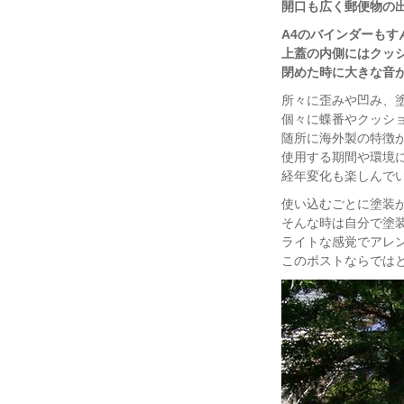
開口も広く郵便物の
A4のバインダーも
上蓋の内側にはクッ
閉めた時に大きな音
所々に歪みや凹み、
個々に蝶番やクッシ
随所に海外製の特徴
使用する期間や環境
経年変化も楽しんで
使い込むごとに塗装
そんな時は自分で塗
ライトな感覚でアレ
このポストならでは