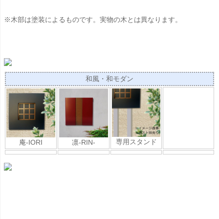
※木部は塗装によるものです。実物の木とは異なります。
和風・和モダン
専用スタンド
庵-IORI
凛-RIN-