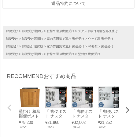
返品特約について
郵便受け
郵便受け選択肢
仕様で選ぶ郵便受け
スタンド取付可能な郵便受け
郵便受け
郵便受け選択肢
家の雰囲気で選ぶ 郵便受け
ウッド調 郵便受け
郵便受け
郵便受け選択肢
家の雰囲気で選ぶ 郵便受け
和モダン 郵便受け
郵便受け
郵便受け選択肢
仕様で選ぶ郵便受け
壁付け 郵便受け
RECOMMEND
おすすめ商品
壁掛け 和風
「 郵便ポス
「 郵便ポス
「 郵便ポス
「 郵
郵便ポスト
ト ナスタ
ト ナスタ
ト ナスタ
ト ナ
「D-POST
ディオール
ディオール
ディオール
ディオ
¥
79,200
¥
21,868
¥
32,802
¥
21,252
¥
31,87
ディーポス
（Nasta D-
（Nasta D-
（Nasta D-
（Nast
（税込）
（税込）
（税込）
（税込）
（税込）
ト 03」 郵
ALL） W28
ALL） W28
ALL） W36
ALL） 
便受け 壁付
0×H120 前
0×H120 前
0×H120 前
0×H12