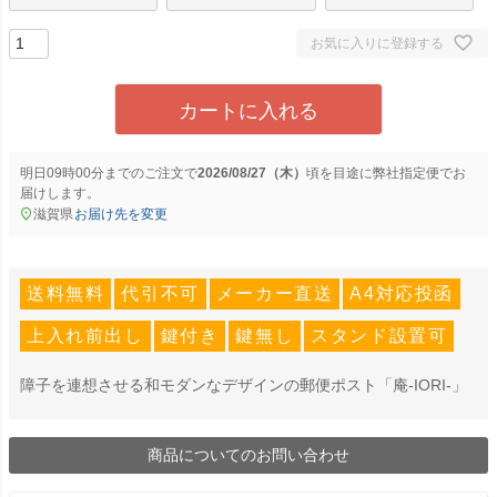
お気に入りに登録する
カートに入れる
明日
09時00分
までのご注文で
2026/08/27（木）
に
弊社指定便
でお
届けします。
滋賀県
お届け先を変更
送料無料
代引不可
メーカー直送
A4対応投函
上入れ前出し
鍵付き
鍵無し
スタンド設置可
障子を連想させる和モダンなデザインの郵便ポスト「庵-IORI-」
商品についてのお問い合わせ