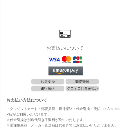
け
入前出・防
入前出・防
入前出・防
入前出
滴・静音大
滴・静音大
滴・静音大
滴・静
型ダイヤル
型ダイヤル
型ダイヤル
型ダイ
錠タイプ 2
錠タイプ 3
錠タイプ 2
錠タイプ
戸 KS-MB6
戸 KS-MB6
戸 KS-MB4
戸 KS-
202PU-2L
202PU-3L
202PU-2L
202PU
」 マンショ
」 マンショ
」 マンショ
」 マ
ン・集合住
ン・集合住
ン・集合住
ン・集
宅向け 郵便
宅向け 郵便
宅向け 郵便
宅向け
受け 壁付け
受け 壁付け
受け 壁付け
受け 
壁埋込
壁埋込
壁埋込
壁埋込
お支払いについて
お支払い方法について
・クレジットカード・郵便振替・銀行振込・代金引換・後払い・Amazon
Payがご利用いただけます。
※代金引換は別途代引き手数料が発生いたします。
※受注生産品・メーカー直送品は代引きではお支払いいただけません。