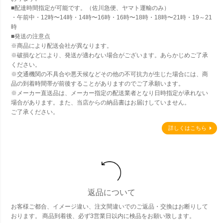
■配達時間指定が可能です。（佐川急便、ヤマト運輸のみ）
・午前中・12時〜14時・14時〜16時・16時〜18時・18時〜21時・19～21
時
■発送の注意点
※商品により配送会社が異なります。
※破損などにより、発送が適わない場合がございます。あらかじめご了承
ください。
※交通機関の不具合や悪天候などその他の不可抗力が生じた場合には、商
品の到着時間帯が前後することがありますのでご了承願います。
※メーカー直送品は、メーカー指定の配送業者となり日時指定が承れない
場合があります。また、当店からの納品書はお届けしていません。
ご了承ください。
詳しくはこちら
返品について
お客様ご都合、イメージ違い、注文間違いでのご返品・交換はお断りして
おります。 商品到着後、必ず3営業日以内に検品をお願い致します。