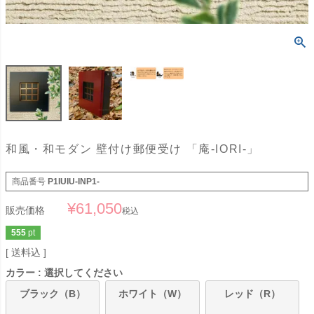
和風・和モダン 壁付け郵便受け 「庵-IORI-」
商品番号
P1IUIU-INP1-
¥
61,050
販売価格
税込
555
pt
送料込
カラー
選択してください
ブラック（B）
ホワイト（W）
レッド（R）