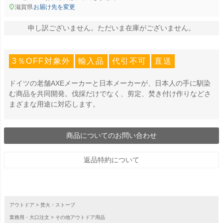
滋賀県
お届け先を変更
申し訳ございません。ただいま在庫がございません。
3％OFF対象外
輸入品
代引不可
直送
ドイツの老舗AXEメーカーと日本メーカーが、日本人の手に馴染
む商品を共同開発。伐採だけでなく、剪定、焚き付け作りなどさ
まざまな用途に対応します。
商品についてのお問い合わせ
返品特約について
アウトドア
焚火・ストーブ
業務用・大口注文
その他アウトドア用品