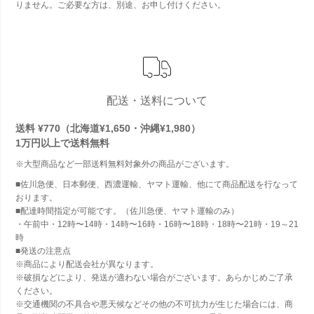
りません。ご必要な方は、別途、お申し付けください。
配送・送料について
送料 ¥770（北海道¥1,650・沖縄¥1,980）
1万円以上で
送料無料
※大型商品など一部送料無料対象外の商品がございます。
■佐川急便、日本郵便、西濃運輸、ヤマト運輸、他にて商品配送を行なって
おります。
■配達時間指定が可能です。（佐川急便、ヤマト運輸のみ）
・午前中・12時〜14時・14時〜16時・16時〜18時・18時〜21時・19～21
時
■発送の注意点
※商品により配送会社が異なります。
※破損などにより、発送が適わない場合がございます。あらかじめご了承
ください。
※交通機関の不具合や悪天候などその他の不可抗力が生じた場合には、商