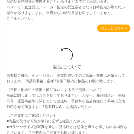
品の到着時間帯が前後することがありますのでご了承願います。
※メーカー直送品は、メーカー指定の配送業者となり日時指定が承れない
場合があります。また、当店からの納品書はお届けしていません。
ご了承ください。
詳しくはこちら
返品について
お客様ご都合、イメージ違い、注文間違いでのご返品・交換はお断りして
おります。 商品到着後、必ず3営業日以内に検品をお願い致します。
【不良・配送中の破損・商品違いによる良品交換について】
商品に関しましては万全を期しておりますが、万が一、商品間違い・商品
不良・運送事故等に関しましては送料・手数料を当店負担にて早急に交換
対応させて頂きます。3営業日以内にお電話ください。
【ご注文前にご確認ください】
■商品の取付が可能か事前に必ずご確認ください。
■カラーやサイズは写真を通して見る時とは想像と違うと感じられる場合も
ございます。ご理解の上ご注文をお願い致します。