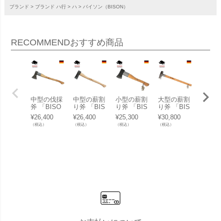
ブランド
ブランド ハ行
ハ
バイソン（BISON）
RECOMMEND
おすすめ商品
中型の伐採
中型の薪割
小型の薪割
大型の薪割
小型の
斧 「BISO
り斧 「BIS
り斧 「BIS
り斧 「BIS
「BIS
N（バイソ
ON（バイ
ON（バイ
ON（バイ
（バイ
¥
26,400
¥
26,400
¥
25,300
¥
30,800
¥
17,60
ン） AXE 1
ソン） AXE
ソン） AXE
ソン） AXE
ン） AX
（税込）
（税込）
（税込）
（税込）
（税込）
879シリー
1879シリー
1879シリー
1879シリー
879シ
ズ ユニバー
ズ スカンジ
ズ スプリッ
ズ スプリッ
ズ ハ
サルアック
ナビアンア
ティングハ
ティングハ
ングハ
ス」
ックス」
チェット」
ンマー」
ット」